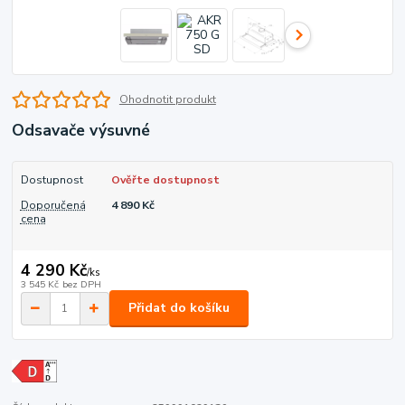
Ohodnotit produkt
Odsavače výsuvné
Dostupnost
Ověřte dostupnost
Doporučená
4 890 Kč
cena
4 290 Kč
/
ks
3 545 Kč
bez DPH
Přidat do košíku