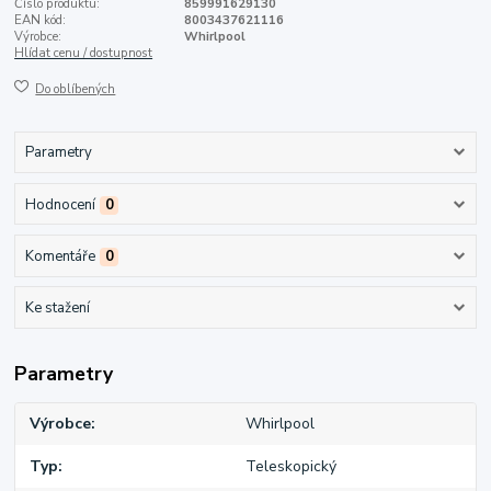
Číslo produktu:
859991629130
EAN kód:
8003437621116
Výrobce:
Whirlpool
Hlídat cenu / dostupnost
Do oblíbených
Parametry
Hodnocení
0
Komentáře
0
Ke stažení
Parametry
Výrobce
Whirlpool
Typ
Teleskopický