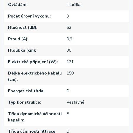
Ovládání
Tlačítka
Počet úrovní výkonu
3
Hlučnost (dB)
62
Proud (A)
0,9
Hloubka (cm)
30
Elektrické připojení (W)
121
Délka elektrického kabelu
150
(cm)
Energetická třída
D
Typ konstrukce
Vestavné
Třída dynamické účinnosti
E
kapalin
Třída účinnosti filtrace
D