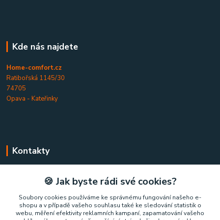
Kde nás najdete
Home-comfort.cz
Ratibořská 1145/30
74705
Opava - Kateřinky
Kontakty
Home-comfort.cz
🍪 Jak byste rádi své cookies?
+420 777 852 326
Soubory cookies používáme ke správnému fungování našeho e-
shopu a v případě vašeho souhlasu také ke sledování statistik o
(Po-Pá, 9-17 hod.)
webu, měření efektivity reklamních kampaní, zapamatování vašeho