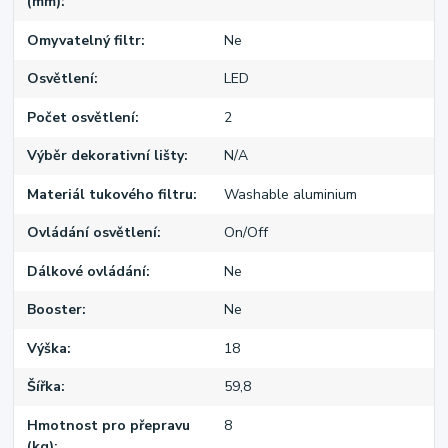
(mm)
Omyvatelný filtr
Ne
Osvětlení
LED
Počet osvětlení
2
Výběr dekorativní lišty
N/A
Materiál tukového filtru
Washable aluminium
Ovládání osvětlení
On/Off
Dálkové ovládání
Ne
Booster
Ne
Výška
18
Šířka
59,8
Hmotnost pro přepravu
8
(kg)