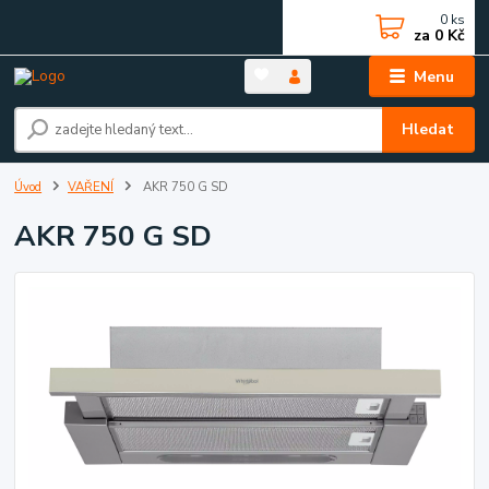
0
ks
za
0 Kč
Menu
Hledat
Úvod
VAŘENÍ
AKR 750 G SD
AKR 750 G SD