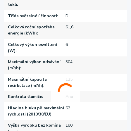
tuků
Třída světelné účinnosti
D
Celková roční spotřeba
61,6
energie (kWh)
Celkový výkon osvětlení
6
(W)
Maximální výkon odsávání
304
(m?/h)
Maximální kapacita
125
recirkulace (m?/h)
Kontrola tlumiče
Ano
Hladina hluku při maximální
62
rychlosti (2010/30/EU)
Výška výrobku bez komína
180