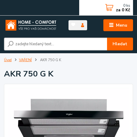
0
ks
za
0 Kč
Menu
Hledat
Úvod
VAŘENÍ
AKR 750 G K
AKR 750 G K