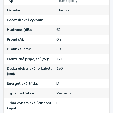
Typ
Teleskopický
Ovládání
Tlačítka
Počet úrovní výkonu
3
Hlučnost (dB)
62
Proud (A)
0,9
Hloubka (cm)
30
Elektrické připojení (W)
121
Délka elektrického kabelu
150
(cm)
Energetická třída
D
Typ konstrukce
Vestavné
Třída dynamické účinnosti
E
kapalin