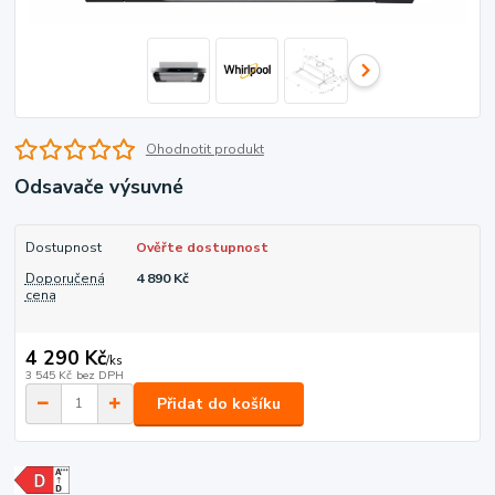
Ohodnotit produkt
Odsavače výsuvné
Dostupnost
Ověřte dostupnost
Doporučená
4 890 Kč
cena
4 290 Kč
/
ks
3 545 Kč
bez DPH
Přidat do košíku