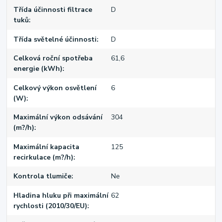
Třída účinnosti filtrace
D
tuků
Třída světelné účinnosti
D
Celková roční spotřeba
61,6
energie (kWh)
Celkový výkon osvětlení
6
(W)
Maximální výkon odsávání
304
(m?/h)
Maximální kapacita
125
recirkulace (m?/h)
Kontrola tlumiče
Ne
Hladina hluku při maximální
62
rychlosti (2010/30/EU)