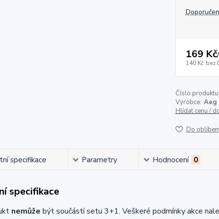
Doporučen
169 Kč
/
140 Kč
bez 
Číslo produktu
Výrobce:
Aeg 
Hlídat cenu / 
Do oblíben
ní specifikace
Parametry
Hodnocení
0
í specifikace
ukt
nemůže
být součástí setu 3+1. Veškeré podmínky akce nal