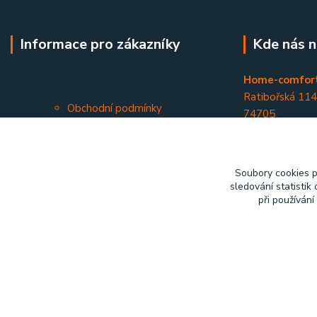
Informace pro zákazníky
Kde nás n
Home-comfort
Ratibořská 11
Obchodní podmínky
74705
Kontakty
Opava - Kateři
Soubory cookies 
sledování statisti
při používání