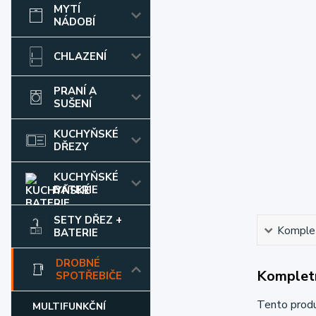
MYTÍ
NÁDOBÍ
CHLAZENÍ
PRANÍ A
SUŠENÍ
KUCHYŇSKÉ
DŘEZY
KUCHYŇSKÉ
BATERIE
SETY DŘEZ +
Komplet
BATERIE
DROBNÉ
Kompletn
SPOTŘEBIČE
Tento prod
MULTIFUNKČNÍ