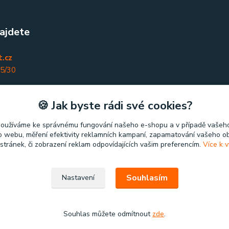
ajdete
.cz
45/30
nky
🍪 Jak byste rádi své cookies?
používáme ke správnému fungování našeho e-shopu a v případě vašeho
k o webu, měření efektivity reklamních kampaní, zapamatování vašeho o
 stránek, či zobrazení reklam odpovídajících vašim preferencím.
Více k v
Souhlasím
Nastavení
Souhlas můžete odmítnout
zde
.