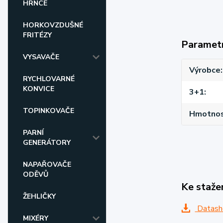
HRNCE
HORKOVZDUŠNÉ
FRITÉZY
Paramet
VYSAVAČE
Výrobce
RYCHLOVARNÉ
KONVICE
3+1
TOPINKOVAČE
Hmotnost
PARNÍ
GENERÁTORY
NAPAŘOVAČE
ODĚVŮ
Ke staže
ŽEHLIČKY
Datash
MIXÉRY