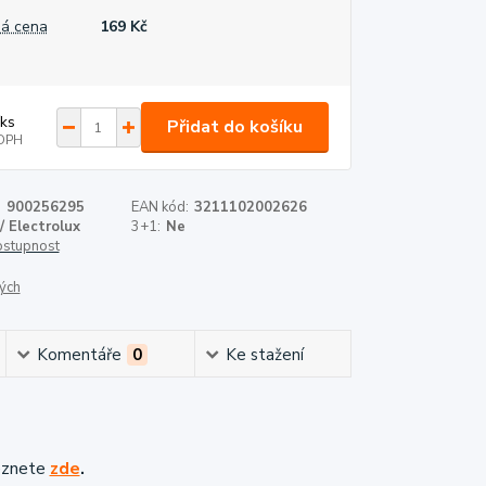
á cena
169 Kč
ks
Přidat do košíku
DPH
:
900256295
EAN kód:
3211102002626
/ Electrolux
3+1:
Ne
dostupnost
ých
Komentáře
0
Ke stažení
eznete
zde
.