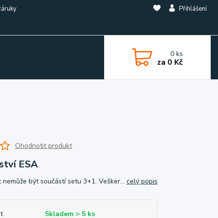
záruky
Přihlášení
0
ks
za
0 Kč
Ohodnotit produkt
ství ESA
 nemůže být součástí setu 3+1. Vešker...
celý popis
t
Skladem > 5 ks