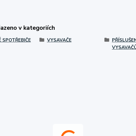
řazeno v kategoriích
 SPOTŘEBIČE
VYSAVAČE
PŘÍSLUŠE
VYSAVAČ