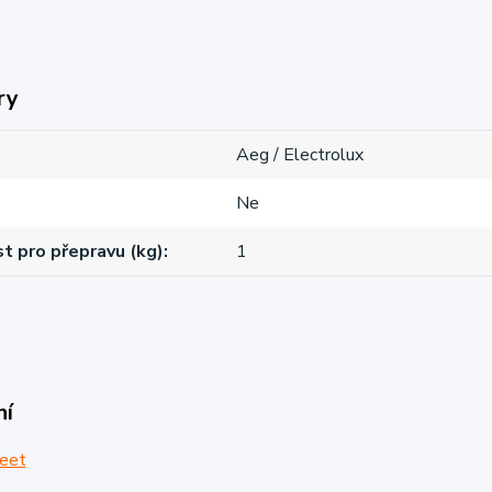
ry
Aeg / Electrolux
Ne
 pro přepravu (kg)
1
ní
eet