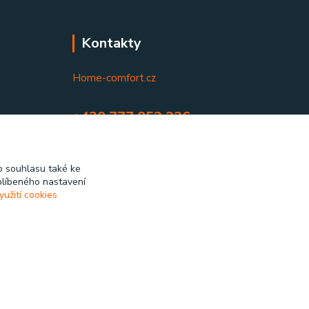
Kontakty
Home-comfort.cz
+420 777 852 326
(Po-Pá, 9-17 hod.)
home-comfort@home-comfort.cz
 souhlasu také ke
blíbeného nastavení
yužití cookies
Vytvořeno na
Eshop-rychle.cz