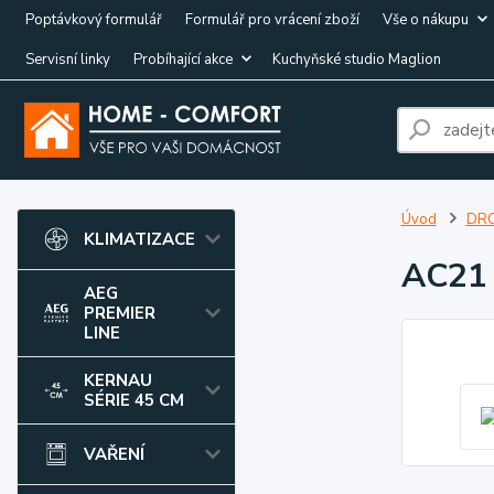
Poptávkový formulář
Formulář pro vrácení zboží
Vše o nákupu
Servisní linky
Probíhající akce
Kuchyňské studio Maglion
Úvod
DRO
KLIMATIZACE
AC21
AEG
PREMIER
LINE
KERNAU
SÉRIE 45 CM
VAŘENÍ