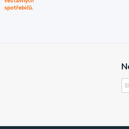
vestavných
spotřebičů.
N