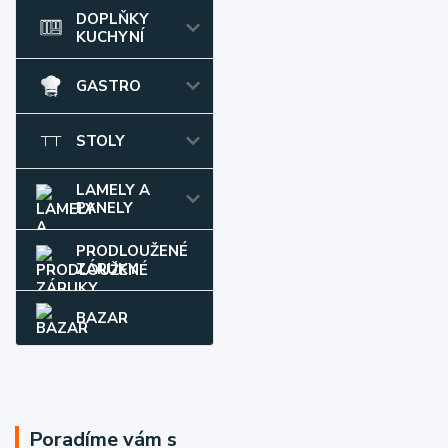
DOPLŇKY
KUCHYNÍ
GASTRO
STOLY
LAMELY A
PANELY
PRODLOUŽENÉ
ZÁRUKY
BAZAR
Poradíme vám s