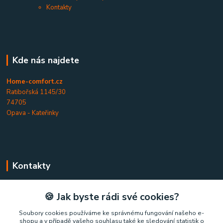
Kontakty
Kde nás najdete
Home-comfort.cz
Ratibořská 1145/30
74705
Opava - Kateřinky
Kontakty
Home-comfort.cz
🍪 Jak byste rádi své cookies?
+420 777 852 326
Soubory cookies používáme ke správnému fungování našeho e-
shopu a v případě vašeho souhlasu také ke sledování statistik o
(Po-Pá, 9-17 hod.)