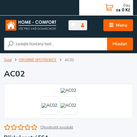
0
ks
za
0 Kč
Menu
Hledat
Úvod
DROBNÉ SPOTŘEBIČE
AC02
AC02
Ohodnotit produkt