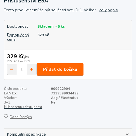
Příslušenství ESA
Tento produkt nemůže být součástí setu 3+1. Vešker...
celý popis
Dostupnost
Skladem > 5 ks
Doporučená
329 Kč
cena
329 Kč
/
ks
272 Kč
bez DPH
Přidat do košíku
Číslo produktu:
900922904
EAN kód:
7319599034499
Výrobce:
Aeg / Electrolux
3+1:
Ne
Hlídat cenu / dostupnost
Do oblíbených
Kompletní specifikace