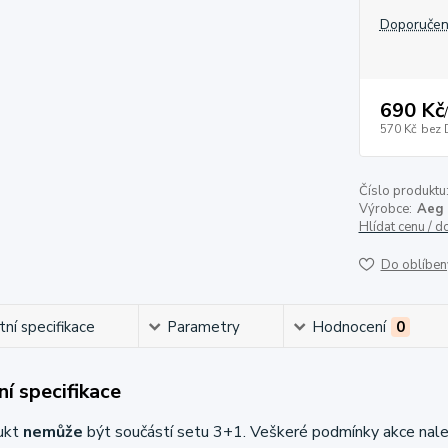
Doporučen
690 Kč
/
570 Kč
bez 
Číslo produktu
Výrobce:
Aeg
Hlídat cenu / 
Do oblíben
ní specifikace
Parametry
Hodnocení
0
í specifikace
ukt
nemůže
být součástí setu 3+1. Veškeré podmínky akce nal