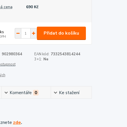
á cena
690 Kč
ks
Přidat do košíku
DPH
:
902980364
EAN kód:
7332543814244
3+1:
Ne
dostupnost
ých
Komentáře
0
Ke stažení
eznete
zde
.