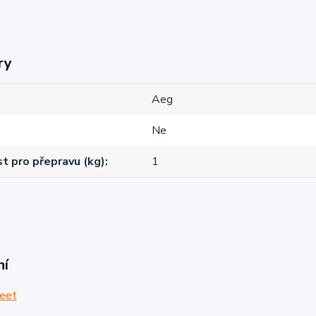
ry
Aeg
Ne
 pro přepravu (kg)
1
ní
eet