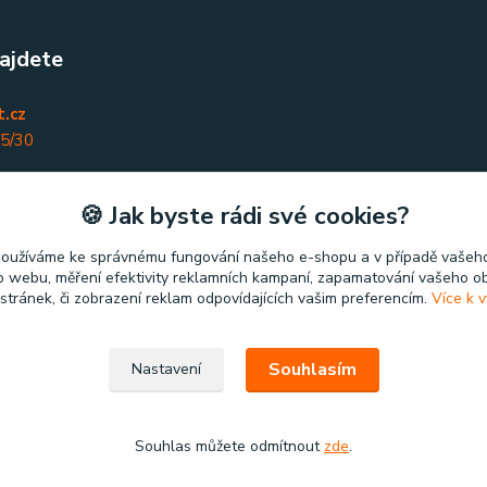
ajdete
.cz
45/30
nky
🍪 Jak byste rádi své cookies?
používáme ke správnému fungování našeho e-shopu a v případě vašeho
k o webu, měření efektivity reklamních kampaní, zapamatování vašeho o
 stránek, či zobrazení reklam odpovídajících vašim preferencím.
Více k v
Souhlasím
Nastavení
Souhlas můžete odmítnout
zde
.