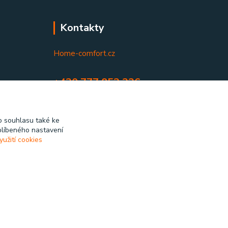
Kontakty
Home-comfort.cz
+420 777 852 326
(Po-Pá, 9-17 hod.)
home-comfort@home-comfort.cz
 souhlasu také ke
blíbeného nastavení
yužití cookies
Vytvořeno na
Eshop-rychle.cz