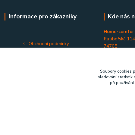
Informace pro zákazníky
Kde nás n
Home-comfort
Ratibořská 11
Obchodní podmínky
74705
Kontakty
Opava - Kateři
Soubory cookies 
sledování statisti
při používání