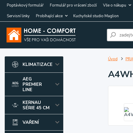
Poptávkový formulář
Formulář pro vrácení zboží
Vše o nákupu
Servisní linky
Probíhající akce
Kuchyňské studio Maglion
Úvod
PRA
KLIMATIZACE
A4W
AEG
PREMIER
LINE
KERNAU
SÉRIE 45 CM
VAŘENÍ