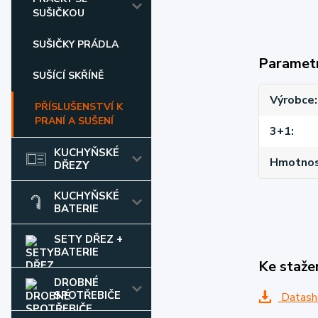
SUŠIČKOU
SUŠIČKY PRÁDLA
Paramet
SUŠÍCÍ SKŘÍNĚ
Výrobce
PŘÍSLUŠENSTVÍ K
PRANÍ A SUŠENÍ
3+1
KUCHYŇSKÉ
Hmotnost
DŘEZY
KUCHYŇSKÉ
BATERIE
SETY DŘEZ +
BATERIE
Ke staže
DROBNÉ
SPOTŘEBIČE
Datash