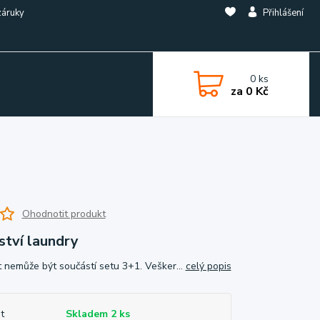
záruky
Přihlášení
0
ks
za
0 Kč
Ohodnotit produkt
ství laundry
 nemůže být součástí setu 3+1. Vešker...
celý popis
t
Skladem 2 ks