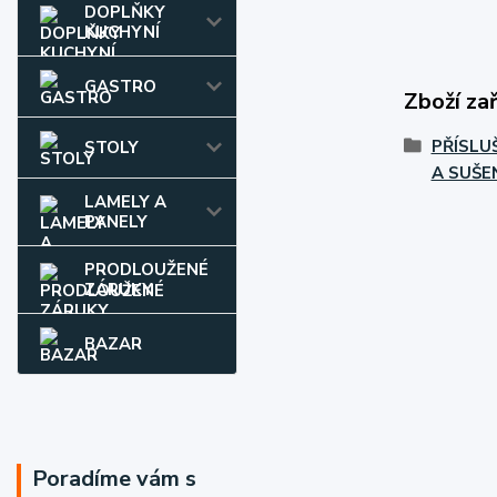
DOPLŇKY
KUCHYNÍ
GASTRO
Zboží za
PŘÍSLU
STOLY
A SUŠE
LAMELY A
PANELY
PRODLOUŽENÉ
ZÁRUKY
BAZAR
Poradíme vám s