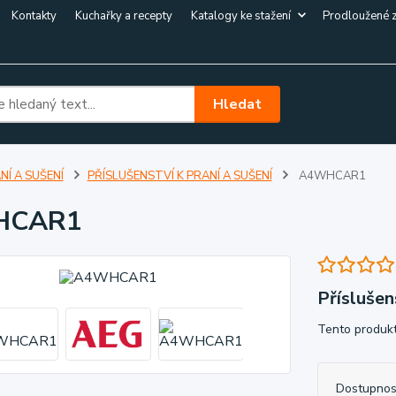
Kontakty
Kuchařky a recepty
Katalogy ke stažení
Prodloužené 
Hledat
NÍ A SUŠENÍ
PŘÍSLUŠENSTVÍ K PRANÍ A SUŠENÍ
A4WHCAR1
HCAR1
Příslušen
Tento produkt
Dostupnos