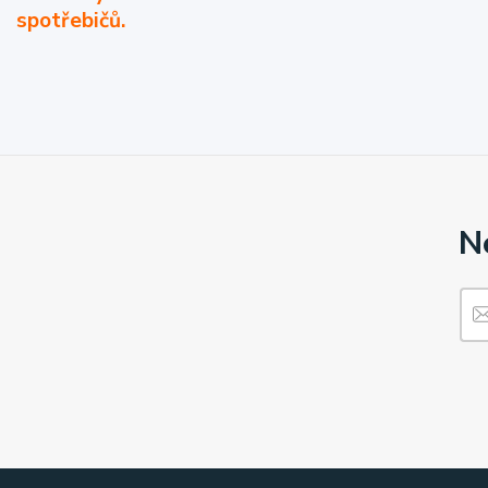
spotřebičů.
N