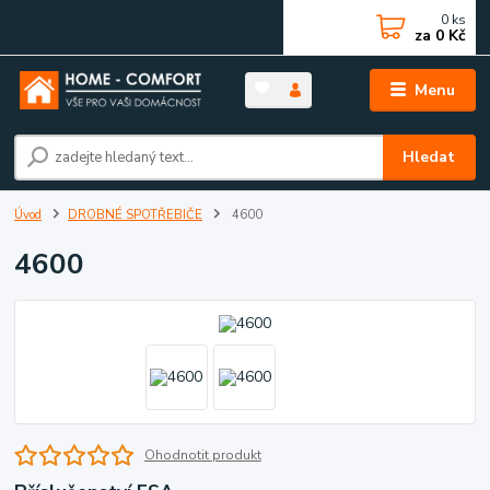
0
ks
za
0 Kč
Menu
Hledat
Úvod
DROBNÉ SPOTŘEBIČE
4600
4600
Ohodnotit produkt