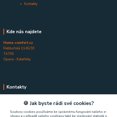
Kontakty
Kde nás najdete
Home-comfort.cz
Ratibořská 1145/30
74705
Opava - Kateřinky
Kontakty
Home-comfort.cz
🍪 Jak byste rádi své cookies?
+420 777 852 326
Soubory cookies používáme ke správnému fungování našeho e-
shopu a v případě vašeho souhlasu také ke sledování statistik o
(Po-Pá, 9-17 hod.)