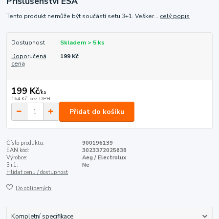
Příslušenství ESA
Tento produkt nemůže být součástí setu 3+1. Vešker...
celý popis
Dostupnost
Skladem > 5 ks
Doporučená
199 Kč
cena
199 Kč
/
ks
164 Kč
bez DPH
Přidat do košíku
Číslo produktu:
900196139
EAN kód:
3023372025638
Výrobce:
Aeg / Electrolux
3+1:
Ne
Hlídat cenu / dostupnost
Do oblíbených
Kompletní specifikace