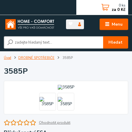
0
ks
za
0 Kč
Menu
Hledat
Úvod
DROBNÉ SPOTŘEBIČE
3585P
3585P
Ohodnotit produkt