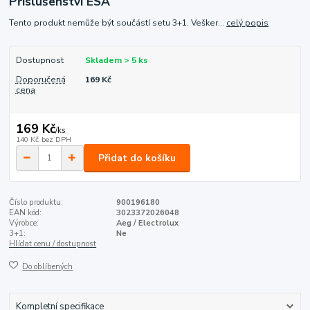
Příslušenství ESA
Tento produkt nemůže být součástí setu 3+1. Vešker...
celý popis
Dostupnost
Skladem > 5 ks
Doporučená
169 Kč
cena
169 Kč
/
ks
140 Kč
bez DPH
Přidat do košíku
Číslo produktu:
900196180
EAN kód:
3023372026048
Výrobce:
Aeg / Electrolux
3+1:
Ne
Hlídat cenu / dostupnost
Do oblíbených
Kompletní specifikace