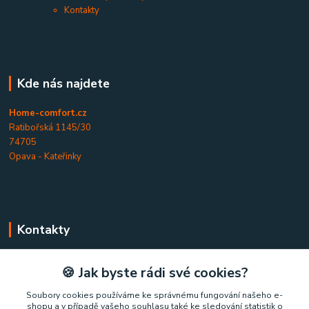
Kontakty
Kde nás najdete
Home-comfort.cz
Ratibořská 1145/30
74705
Opava - Kateřinky
Kontakty
Home-comfort.cz
🍪 Jak byste rádi své cookies?
+420 777 852 326
Soubory cookies používáme ke správnému fungování našeho e-
shopu a v případě vašeho souhlasu také ke sledování statistik o
(Po-Pá, 9-17 hod.)