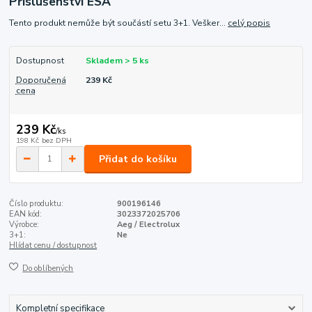
Příslušenství ESA
Tento produkt nemůže být součástí setu 3+1. Vešker...
celý popis
Dostupnost
Skladem > 5 ks
Doporučená
239 Kč
cena
239 Kč
/
ks
198 Kč
bez DPH
Přidat do košíku
Číslo produktu:
900196146
EAN kód:
3023372025706
Výrobce:
Aeg / Electrolux
3+1:
Ne
Hlídat cenu / dostupnost
Do oblíbených
Kompletní specifikace