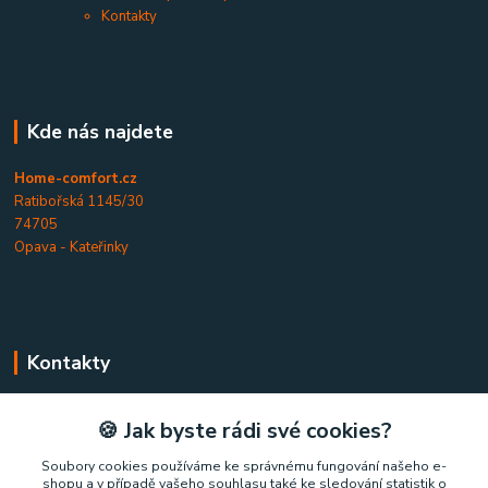
Kontakty
Kde nás najdete
Home-comfort.cz
Ratibořská 1145/30
74705
Opava - Kateřinky
Kontakty
Home-comfort.cz
🍪 Jak byste rádi své cookies?
+420 777 852 326
Soubory cookies používáme ke správnému fungování našeho e-
shopu a v případě vašeho souhlasu také ke sledování statistik o
(Po-Pá, 9-17 hod.)