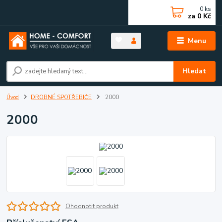
0
ks
za
0 Kč
Menu
Hledat
Úvod
DROBNÉ SPOTŘEBIČE
2000
2000
Ohodnotit produkt