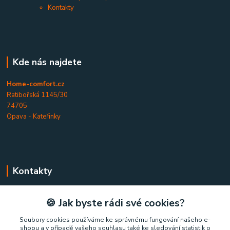
Kontakty
Kde nás najdete
Home-comfort.cz
Ratibořská 1145/30
74705
Opava - Kateřinky
Kontakty
Home-comfort.cz
🍪 Jak byste rádi své cookies?
+420 777 852 326
Soubory cookies používáme ke správnému fungování našeho e-
shopu a v případě vašeho souhlasu také ke sledování statistik o
(Po-Pá, 9-17 hod.)