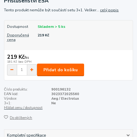
Příslušenství ESA
Tento produkt nemůže být součástí setu 3+1. Vešker...
celý popis
Dostupnost
Skladem > 5 ks
Doporučená
219 Kč
cena
219 Kč
/
ks
181 Kč
bez DPH
Přidat do košíku
Číslo produktu:
900196132
EAN kód:
3023372025560
Výrobce:
Aeg / Electrolux
3+1:
Ne
Hlídat cenu / dostupnost
Do oblíbených
Kompletní specifikace