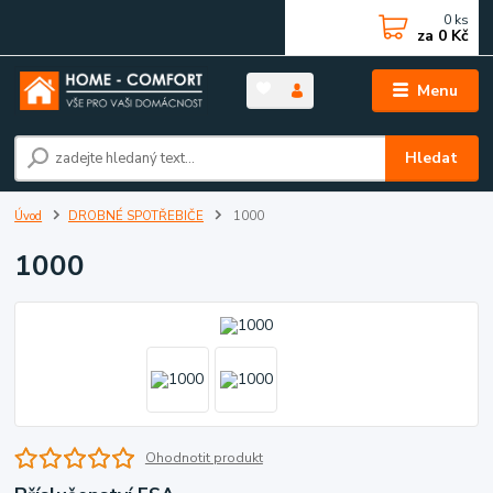
0
ks
za
0 Kč
Menu
Hledat
Úvod
DROBNÉ SPOTŘEBIČE
1000
1000
Ohodnotit produkt