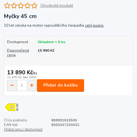
Ohodnotit produkt
Myčky 45 cm
10 let záruka na motor vypouštěcího čerpadla
celý popis
Dostupnost
Skladem > 5 ks
Doporučená
15 990 Kč
cena
13 890 Kč
/
ks
11 479 Kč
bez DPH
Přidat do košíku
Číslo produktu:
869991615590
EAN kód:
8003437233432
Hlídat cenu / dostupnost