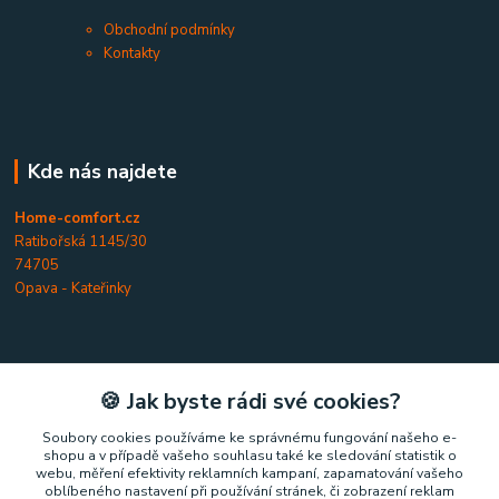
Obchodní podmínky
Kontakty
Kde nás najdete
Home-comfort.cz
Ratibořská 1145/30
74705
Opava - Kateřinky
🍪 Jak byste rádi své cookies?
Kontakty
Soubory cookies používáme ke správnému fungování našeho e-
Home-comfort.cz
shopu a v případě vašeho souhlasu také ke sledování statistik o
webu, měření efektivity reklamních kampaní, zapamatování vašeho
oblíbeného nastavení při používání stránek, či zobrazení reklam