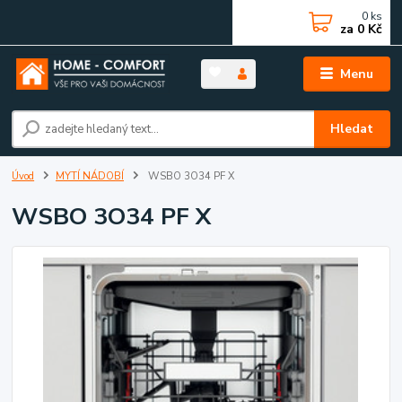
0
ks
za
0 Kč
Menu
Hledat
Úvod
MYTÍ NÁDOBÍ
WSBO 3O34 PF X
WSBO 3O34 PF X