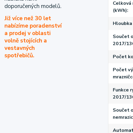
Celková 
doporučených modelů.
(kWh)
Již více než 30 let
Hloubka 
nabízíme poradenství
a prodej v oblasti
Součet o
volně stojících a
2017/13
vestavných
spotřebičů.
Počet ko
Počet vý
mrazničc
Funkce r
2017/13
Součet o
nemrazic
Automati