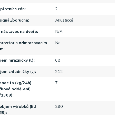
plotních zón
2
signál/porucha
Akustické
nástavec na dveře
N/A
 prostor s odmrazovacím
Ne
em
jem mrazničky (l)
68
jem chladničky (l)
212
kapacita (kg/24h)
7
čkové oddělení)
/1369)
objem výrobků (EU
280
69)