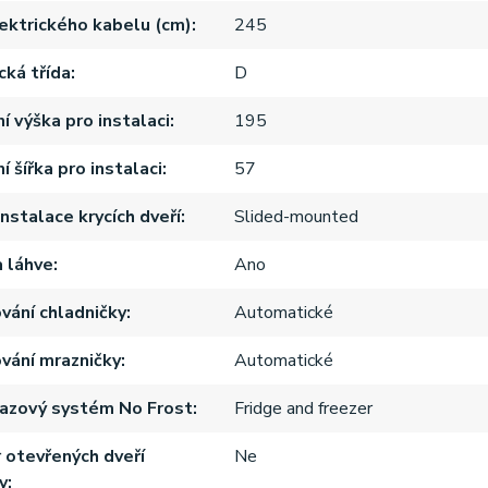
ektrického kabelu (cm)
245
cká třída
D
í výška pro instalaci
195
 šířka pro instalaci
57
nstalace krycích dveří
Slided-mounted
a láhve
Ano
ání chladničky
Automatické
ání mrazničky
Automatické
azový systém No Frost
Fridge and freezer
r otevřených dveří
Ne
y