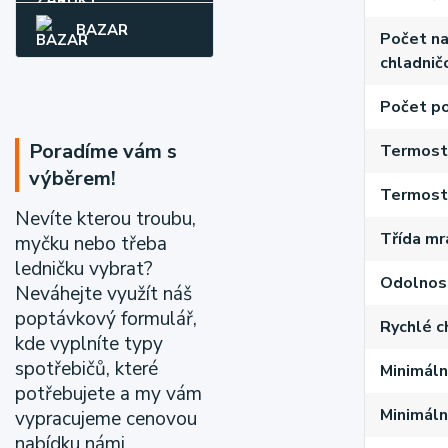
BAZAR
Počet na
chladnič
Počet po
Poradíme vám s
Termost
výběrem!
Termosta
Nevíte kterou troubu,
Třída mr
myčku nebo třeba
ledničku vybrat?
Odolnost
Neváhejte využít náš
poptávkový formulář,
Rychlé c
kde vyplníte typy
spotřebičů, které
Minimáln
potřebujete a my vám
Minimální
vypracujeme cenovou
nabídku námi