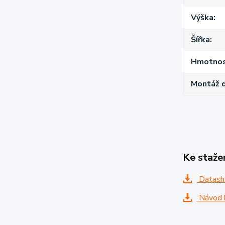
Výška
Šířka
Hmotnost
Montáž d
Ke staže
Datash
Návod k