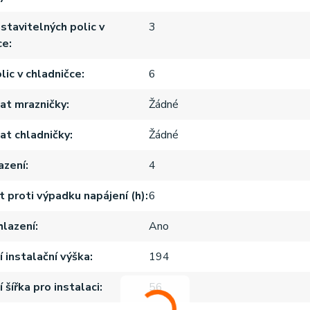
stavitelných polic v
3
ce
lic v chladničce
6
at mrazničky
Žádné
t chladničky
Žádné
azení
4
 proti výpadku napájení (h)
6
hlazení
Ano
í instalační výška
194
 šířka pro instalaci
56