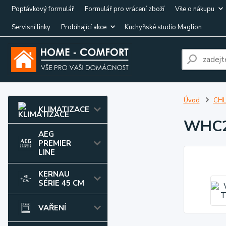
Poptávkový formulář
Formulář pro vrácení zboží
Vše o nákupu
Servisní linky
Probíhající akce
Kuchyňské studio Maglion
Úvod
CHL
KLIMATIZACE
WHC2
AEG
PREMIER
LINE
KERNAU
SÉRIE 45 CM
VAŘENÍ