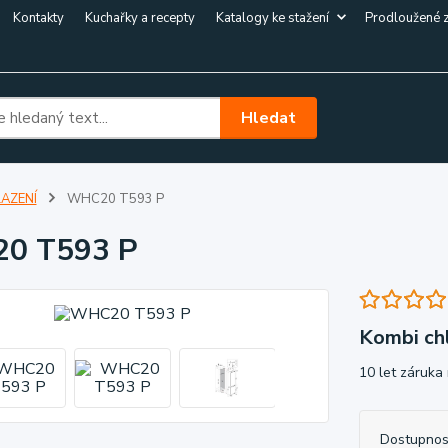
Kontakty
Kuchařky a recepty
Katalogy ke stažení
Prodloužené 
Hledat
AZENÍ
WHC20 T593 P
0 T593 P
Kombi chl
10 let záruka
Dostupnos