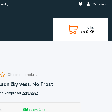
záruky
Přihlášení
0
ks
za
0 Kč
Ohodnotit produkt
adničky vest. No Frost
 na kompresor
celý popis
t
Skladem 1 ks