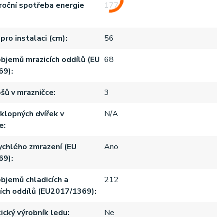
roční spotřeba energie
177
pro instalaci (cm)
56
bjemů mrazicích oddílů (EU
68
69)
šů v mrazničce
3
klopných dvířek v
N/A
e
ychlého zmrazení (EU
Ano
69)
bjemů chladicích a
212
ích oddílů (EU2017/1369)
cký výrobník ledu
Ne