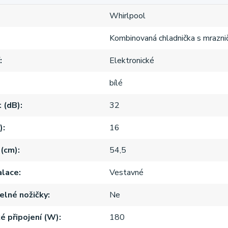
Whirlpool
Kombinovaná chladnička s mrazni
Elektronické
bílé
 (dB)
32
)
16
 (cm)
54,5
alace
Vestavné
elné nožičky
Ne
ké připojení (W)
180