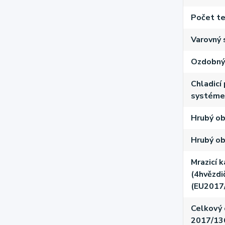
Počet te
Varovný 
Ozdobný 
Chladicí
systém
Hrubý ob
Hrubý ob
Mrazicí 
(4hvězdi
(EU2017
Celkový 
2017/13