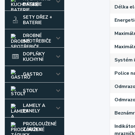
BATERIE
Délka el
SETY DŘEZ +
Energeti
BATERIE
Maximáln
DROBNÉ
SPOTŘEBIČE
Maximální
DOPLŇKY
KUCHYNÍ
Systém i
Police n
GASTRO
Odmrazov
STOLY
Odmrazov
LAMELY A
PANELY
Beznámr
PRODLOUŽENÉ
Indikáto
ZÁRUKY
mrazničk