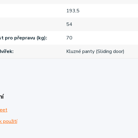
193,5
54
 pro přepravu (kg)
70
vířek
Kluzné panty (Sliding door)
ní
eet
 použití