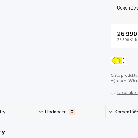
Doporučen
26 990
22 306 Kč
b
Číslo produktu
Výrobce:
Whir
Do oblíben
try
Hodnocení
0
Komentář
ry