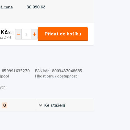
á cena
30 990 Kč
 Kč
/
ks
Přidat do košíku
ez DPH
:
859991635270
EAN kód:
8003437048685
lpool
Hlídat cenu / dostupnost
ých
e
0
Ke stažení