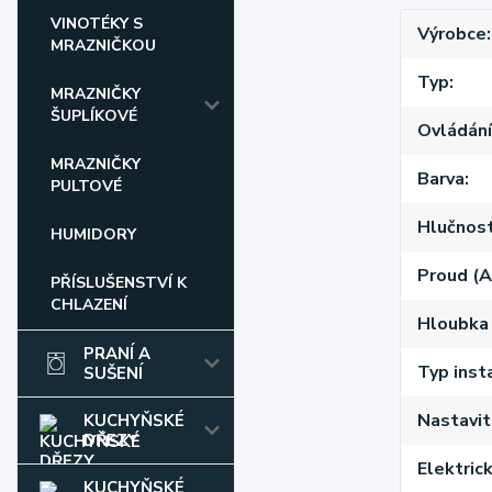
VINOTÉKY S
Výrobce
MRAZNIČKOU
Typ
MRAZNIČKY
ŠUPLÍKOVÉ
Ovládání
MRAZNIČKY
Barva
PULTOVÉ
Hlučnost
HUMIDORY
Proud (A
PŘÍSLUŠENSTVÍ K
CHLAZENÍ
Hloubka
PRANÍ A
Typ inst
SUŠENÍ
Nastavit
KUCHYŇSKÉ
DŘEZY
Elektric
KUCHYŇSKÉ