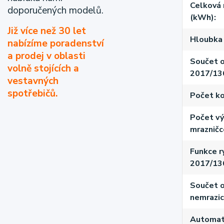
Celková 
doporučených modelů.
(kWh)
Již více než 30 let
Hloubka 
nabízíme poradenství
a prodej v oblasti
Součet o
volně stojících a
2017/13
vestavných
spotřebičů.
Počet ko
Počet vý
mrazničc
Funkce r
2017/13
Součet o
nemrazic
Automati