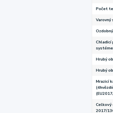
Počet te
Varovný 
Ozdobný 
Chladicí
systém
Hrubý ob
Hrubý ob
Mrazicí 
(4hvězdi
(EU2017
Celkový 
2017/13