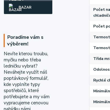
BAZAR
Počet na
chladnič
Počet po
Poradíme vám s
Termost
výběrem!
Termosta
Nevíte kterou troubu,
Třída mr
myčku nebo třeba
ledničku vybrat?
Odolnost
Neváhejte využít náš
poptávkový formulář,
Rychlé c
kde vyplníte typy
spotřebičů, které
Minimáln
potřebujete a my vám
Minimální
vypracujeme cenovou
nabídku námi