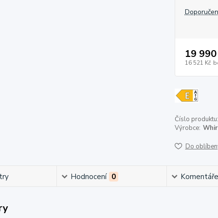
Doporučen
19 990
16 521 Kč
b
Číslo produktu
Výrobce:
Whir
Do oblíben
try
Hodnocení
0
Komentář
ry