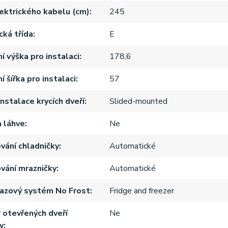
ektrického kabelu (cm)
245
cká třída
E
í výška pro instalaci
178,6
 šířka pro instalaci
57
nstalace krycích dveří
Slided-mounted
a láhve
Ne
ání chladničky
Automatické
ání mrazničky
Automatické
azový systém No Frost
Fridge and freezer
r otevřených dveří
Ne
y