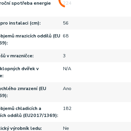
roční spotřeba energie
224
pro instalaci (cm)
56
bjemů mrazicích oddílů (EU
68
69)
šů v mrazničce
3
klopných dvířek v
N/A
e
ychlého zmrazení (EU
Ano
69)
bjemů chladicích a
182
ích oddílů (EU2017/1369)
cký výrobník ledu
Ne