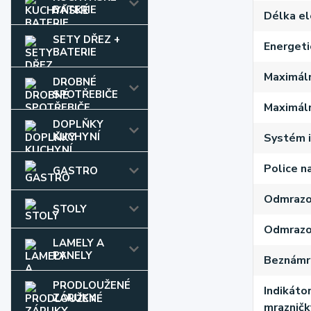
BATERIE
Délka el
SETY DŘEZ +
Energeti
BATERIE
Maximáln
DROBNÉ
SPOTŘEBIČE
Maximální
DOPLŇKY
KUCHYNÍ
Systém i
Police n
GASTRO
Odmrazov
STOLY
Odmrazov
LAMELY A
PANELY
Beznámr
PRODLOUŽENÉ
Indikáto
ZÁRUKY
mrazničk