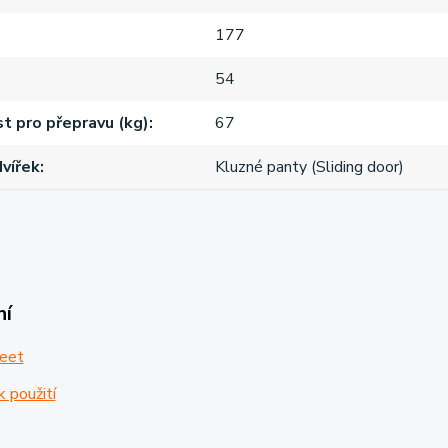
177
54
 pro přepravu (kg)
67
vířek
Kluzné panty (Sliding door)
ní
eet
 použití