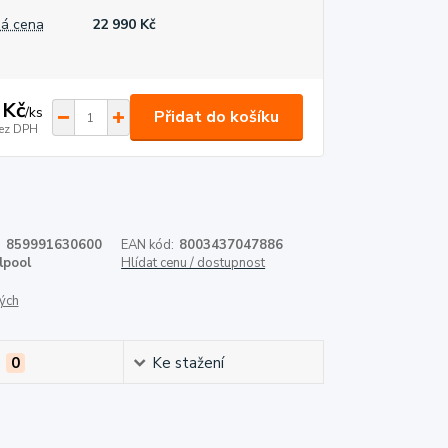
á cena
22 990 Kč
 Kč
/
ks
Přidat do košíku
ez DPH
:
859991630600
EAN kód:
8003437047886
lpool
Hlídat cenu / dostupnost
ých
e
0
Ke stažení