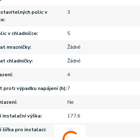
stavitelných polic v
3
ce
lic v chladničce
5
at mrazničky
Žádné
t chladničky
Žádné
azení
4
 proti výpadku napájení (h)
7
hlazení
Ne
í instalační výška
177,6
 šířka pro instalaci
56