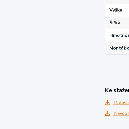
Výška
Šířka
Hmotnost
Montáž d
Ke staže
Datash
Návod k