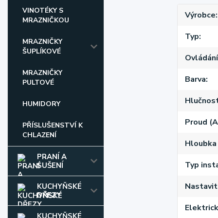
VINOTÉKY S
Výrobce
MRAZNIČKOU
Typ
MRAZNIČKY
ŠUPLÍKOVÉ
Ovládání
MRAZNIČKY
Barva
PULTOVÉ
Hlučnost
HUMIDORY
Proud (A
PŘÍSLUŠENSTVÍ K
CHLAZENÍ
Hloubka
PRANÍ A
Typ inst
SUŠENÍ
Nastavit
KUCHYŇSKÉ
DŘEZY
Elektric
KUCHYŇSKÉ