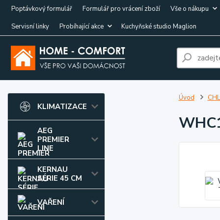
Poptávkový formulář
Formulář pro vrácení zboží
Vše o nákupu
Servisní linky
Probíhající akce
Kuchyňské studio Maglion
Úvod
CHL
KLIMATIZACE
WHC1
AEG
PREMIER
LINE
KERNAU
SÉRIE 45 CM
VAŘENÍ