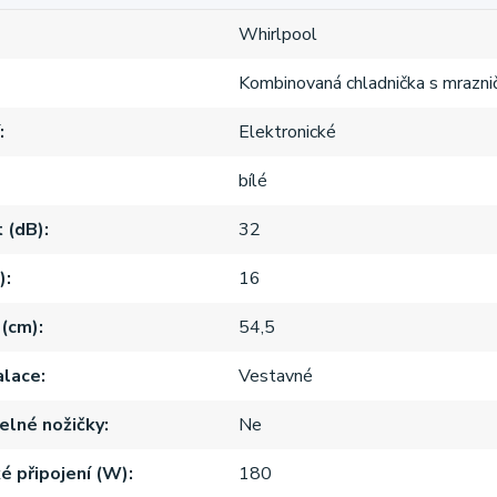
Whirlpool
Kombinovaná chladnička s mrazni
Elektronické
bílé
 (dB)
32
)
16
 (cm)
54,5
alace
Vestavné
elné nožičky
Ne
ké připojení (W)
180