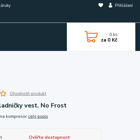
záruky
Přihlášení
0
ks
za
0 Kč
Ohodnotit produkt
adničky vest. No Frost
 na kompresor
celý popis
t
Ověřte dostupnost