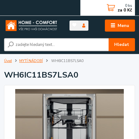
0
ks
za
0 Kč
Menu
Hledat
Úvod
MYTÍ NÁDOBÍ
WH6IC11BS7LSA0
WH6IC11BS7LSA0