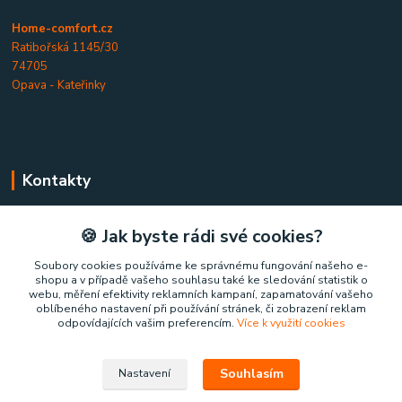
Home-comfort.cz
Ratibořská 1145/30
74705
Opava - Kateřinky
Kontakty
Home-comfort.cz
🍪 Jak byste rádi své cookies?
+420 777 852 326
Soubory cookies používáme ke správnému fungování našeho e-
shopu a v případě vašeho souhlasu také ke sledování statistik o
(Po-Pá, 9-17 hod.)
webu, měření efektivity reklamních kampaní, zapamatování vašeho
oblíbeného nastavení při používání stránek, či zobrazení reklam
home-comfort@home-comfort.cz
odpovídajících vašim preferencím.
Více k využití cookies
Souhlasím
Nastavení