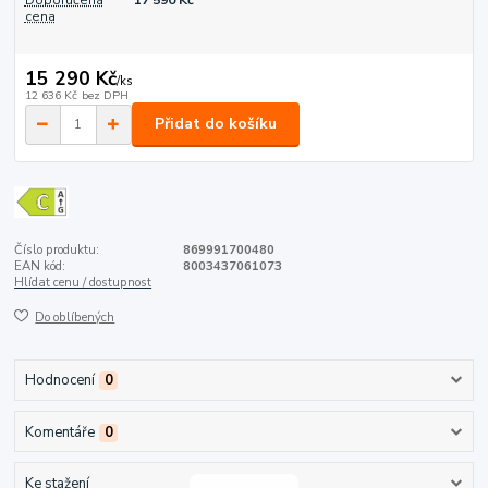
Doporučená
17 590 Kč
cena
15 290 Kč
/
ks
12 636 Kč
bez DPH
Přidat do košíku
Číslo produktu:
869991700480
EAN kód:
8003437061073
Hlídat cenu / dostupnost
Do oblíbených
Hodnocení
0
Komentáře
0
Ke stažení