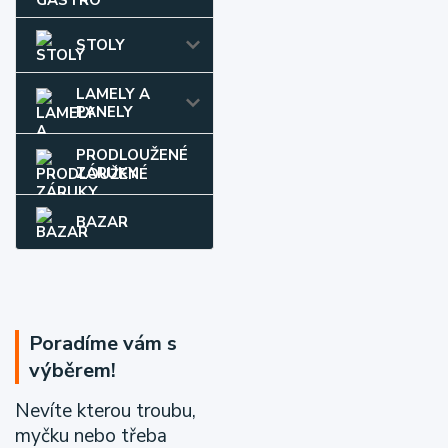
STOLY
LAMELY A
PANELY
PRODLOUŽENÉ
ZÁRUKY
BAZAR
Poradíme vám s
výběrem!
Nevíte kterou troubu,
myčku nebo třeba