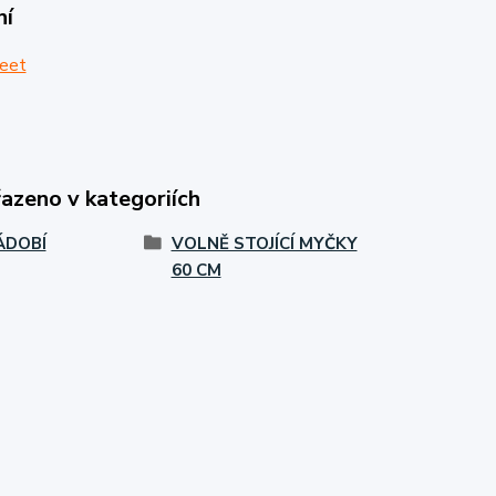
ní
eet
řazeno v kategoriích
ÁDOBÍ
VOLNĚ STOJÍCÍ MYČKY
60 CM