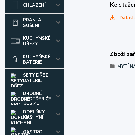
Ke staže
CHLAZENÍ
Datash
PRANÍ A
SUŠENÍ
KUCHYŇSKÉ
DŘEZY
Zboží za
KUCHYŇSKÉ
BATERIE
MYTÍ N
SETY DŘEZ +
BATERIE
DROBNÉ
SPOTŘEBIČE
DOPLŇKY
KUCHYNÍ
GASTRO