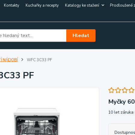
Kontakty
Kuchařky a recepty
Katalogy ke stažení
Prodloužené 
Hledat
Í NÁDOBÍ
WFC 3C33 PF
3C33 PF
Myčky 60
10 let záruka
Dostupnos