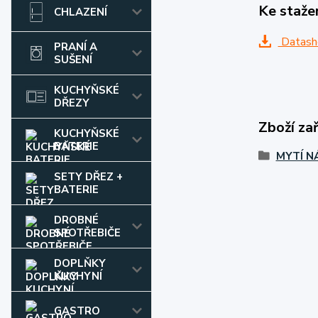
Ke staže
CHLAZENÍ
Datash
PRANÍ A
SUŠENÍ
KUCHYŇSKÉ
DŘEZY
Zboží za
KUCHYŇSKÉ
BATERIE
MYTÍ N
SETY DŘEZ +
BATERIE
DROBNÉ
SPOTŘEBIČE
DOPLŇKY
KUCHYNÍ
GASTRO