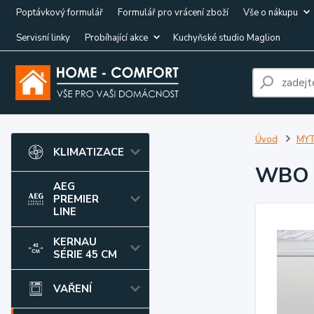
Poptávkový formulář
Formulář pro vrácení zboží
Vše o nákupu
Servisní linky
Probíhající akce
Kuchyňské studio Maglion
Úvod
MYT
KLIMATIZACE
WBO 
AEG
PREMIER
LINE
KERNAU
SÉRIE 45 CM
VAŘENÍ