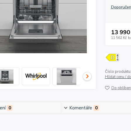
Doporučen
13 990
11 562 Kč
b
Číslo produktu
Hlídat cenu / 
Do oblíben
ení
0
Komentáře
0