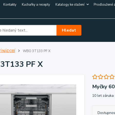
Kontakty
Kuchařky a recepty
Katalogy ke stažení
Prodloužené 
Hledat
Í NÁDOBÍ
WBO 3T133 PF X
3T133 PF X
Myčky 60
10 let záruka
Dostupnos