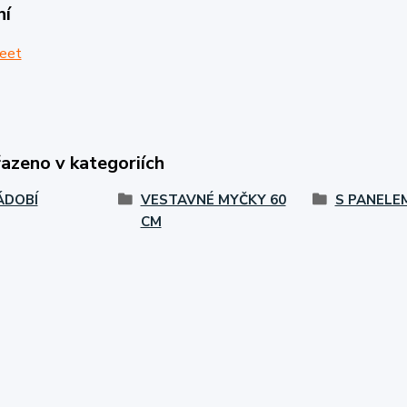
ní
eet
řazeno v kategoriích
ÁDOBÍ
VESTAVNÉ MYČKY 60
S PANELE
CM