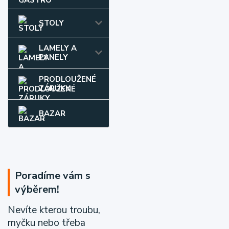
STOLY
LAMELY A
PANELY
PRODLOUŽENÉ
ZÁRUKY
BAZAR
Poradíme vám s
výběrem!
Nevíte kterou troubu,
myčku nebo třeba