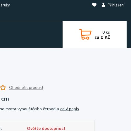
záruky
Přihlášení
0
ks
za
0 Kč
Ohodnotit produkt
 cm
 na motor vypouštěcího čerpadla
celý popis
t
Ověřte dostupnost