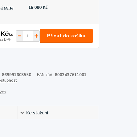
á cena
16 090 Kč
 Kč
/
ks
Přidat do košíku
ez DPH
:
869991603550
EAN kód:
8003437611001
dostupnost
ých
Ke stažení