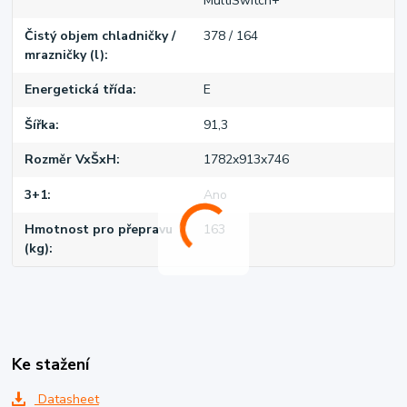
MultiSwitch+
Čistý objem chladničky /
378 / 164
mrazničky (l)
Energetická třída
E
Šířka
91,3
Rozměr VxŠxH
1782x913x746
3+1
Ano
Hmotnost pro přepravu
163
(kg)
Ke stažení
Datasheet