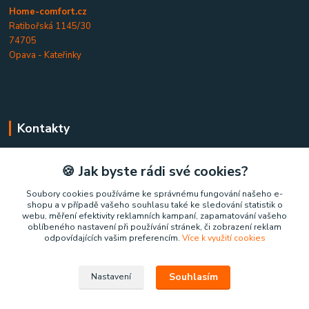
Home-comfort.cz
Ratibořská 1145/30
74705
Opava - Kateřinky
Kontakty
Home-comfort.cz
🍪 Jak byste rádi své cookies?
+420 777 852 326
Soubory cookies používáme ke správnému fungování našeho e-
shopu a v případě vašeho souhlasu také ke sledování statistik o
(Po-Pá, 9-17 hod.)
webu, měření efektivity reklamních kampaní, zapamatování vašeho
oblíbeného nastavení při používání stránek, či zobrazení reklam
home-comfort@home-comfort.cz
odpovídajících vašim preferencím.
Více k využití cookies
Souhlasím
Nastavení