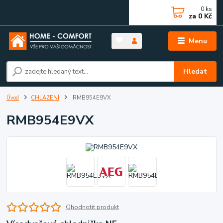
0
ks
za
0 Kč
Menu
Hledat
Úvod
CHLAZENÍ
RMB954E9VX
RMB954E9VX
Ohodnotit produkt