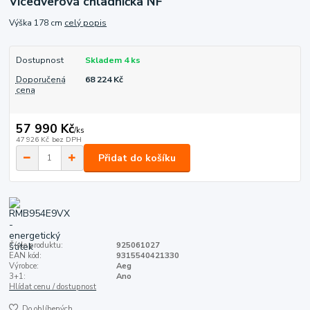
Vícedveřová chladnička NF
Výška 178 cm
celý popis
Dostupnost
Skladem 4 ks
Doporučená
68 224 Kč
cena
57 990 Kč
/
ks
47 926 Kč
bez DPH
Přidat do košíku
Číslo produktu:
925061027
EAN kód:
9315540421330
Výrobce:
Aeg
3+1:
Ano
Hlídat cenu / dostupnost
Do oblíbených