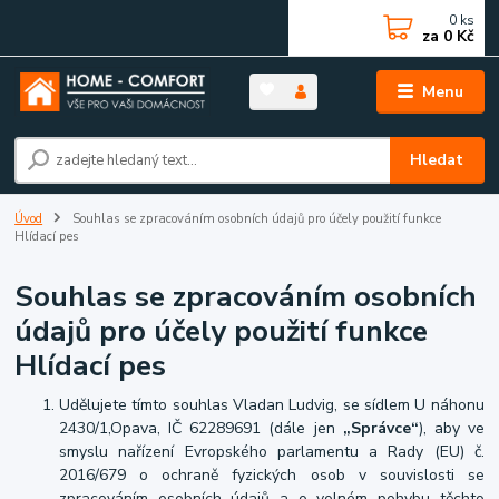
0
ks
za
0 Kč
Menu
Hledat
Úvod
Souhlas se zpracováním osobních údajů pro účely použití funkce
Hlídací pes
Souhlas se zpracováním osobních
údajů pro účely použití funkce
Hlídací pes
Udělujete tímto souhlas Vladan Ludvig, se sídlem U náhonu
2430/1,Opava, IČ 62289691 (dále jen
„Správce“
), aby ve
smyslu nařízení Evropského parlamentu a Rady (EU) č.
2016/679 o ochraně fyzických osob v souvislosti se
zpracováním osobních údajů a o volném pohybu těchto