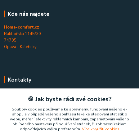
Kde nás najdete
Home-comfort.cz
Ratibořská 1145/30
74705
Opava - Kateřinky
Kontakty
Home-comfort.cz
🍪 Jak byste rádi své cookies?
+420 777 852 326
Soubory cookies používáme ke správnému fungování našeho e-
shopu a v případě vašeho souhlasu také ke sledování statistik o
(Po-Pá, 9-17 hod.)
webu, měření efektivity reklamních kampaní, zapamatování vašeho
oblíbeného nastavení při používání stránek, či zobrazení reklam
home-comfort@home-comfort.cz
odpovídajících vašim preferencím.
Více k využití cookies