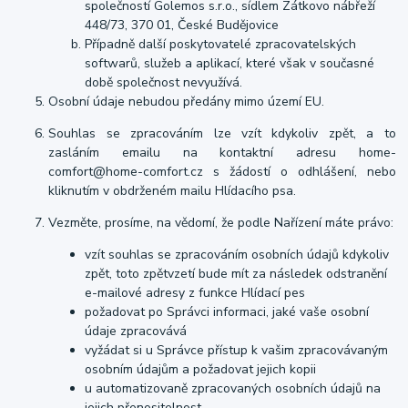
společností Golemos s.r.o., sídlem Zátkovo nábřeží
448/73, 370 01, České Budějovice
Případně další poskytovatelé zpracovatelských
softwarů, služeb a aplikací, které však v současné
době společnost nevyužívá.
Osobní údaje nebudou předány mimo území EU.
Souhlas se zpracováním lze vzít kdykoliv zpět, a to
zasláním emailu na kontaktní adresu home-
comfort@home-comfort.cz s žádostí o odhlášení, nebo
kliknutím v obdrženém mailu Hlídacího psa.
Vezměte, prosíme, na vědomí, že podle Nařízení máte právo:
vzít souhlas se zpracováním osobních údajů kdykoliv
zpět, toto zpětvzetí bude mít za následek odstranění
e-mailové adresy z funkce Hlídací pes
požadovat po Správci informaci, jaké vaše osobní
údaje zpracovává
vyžádat si u Správce přístup k vašim zpracovávaným
osobním údajům a požadovat jejich kopii
u automatizovaně zpracovaných osobních údajů na
jejich přenositelnost