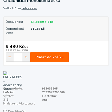
Chladnička monoklimatická
Výška 87 cm
celý popis
Dostupnost
Skladem > 5 ks
Doporučená
11 165 Kč
cena
9 490 Kč
/
ks
7 843 Kč
bez DPH
Přidat do košíku
Číslo produktu:
933035205
EAN kód:
7332543795000
Výrobce:
Electrolux
3+1:
Ano
Hlídat cenu / dostupnost
Do oblíbených