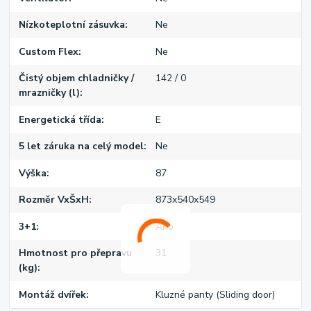
Nízkoteplotní zásuvka
Ne
Custom Flex
Ne
Čistý objem chladničky /
142 / 0
mrazničky (l)
Energetická třída
E
5 let záruka na celý model
Ne
Výška
87
Rozměr VxŠxH
873x540x549
3+1
Ano
Hmotnost pro přepravu
31
(kg)
Montáž dvířek
Kluzné panty (Sliding door)