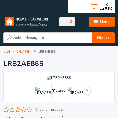
0
ks
za
0 Kč
Menu
Hledat
Úvod
CHLAZENÍ
LRB2AE88S
LRB2AE88S
Ohodnotit produkt