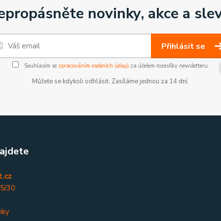
epropásněte novinky, akce a slev
Přihlásit se
Souhlasím se
zpracováním osobních údajů
za účelem rozesílky newsletteru.
Můžete se kdykoli odhlásit. Zasíláme jednou za 14 dní.
ajdete
.cz
45/30
nky