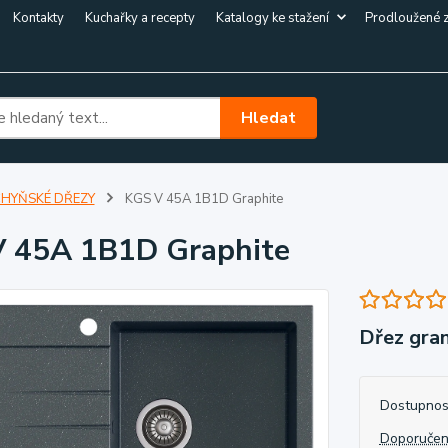
Kontakty
Kuchařky a recepty
Katalogy ke stažení
Prodloužené 
Hledat
HYŇSKÉ DŘEZY
KGS V 45A 1B1D Graphite
 45A 1B1D Graphite
Dřez gra
Dostupnos
Doporučen