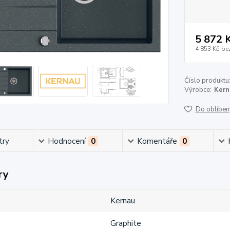
5 872 
4 853 Kč
be
Číslo produktu
Výrobce:
Kern
Do oblíben
try
Hodnocení
0
Komentáře
0
ry
Kernau
Graphite