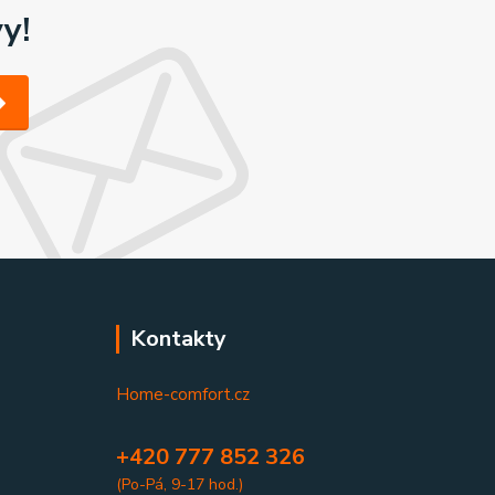
y!
Kontakty
Home-comfort.cz
+420 777 852 326
(Po-Pá, 9-17 hod.)