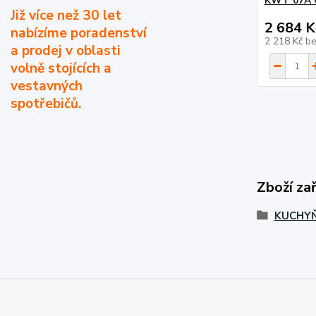
KWT 07A 
Již více než 30 let
2 684 K
nabízíme poradenství
2 218 Kč
b
a prodej v oblasti
volně stojících a
vestavných
spotřebičů.
Zboží za
KUCHYŇ