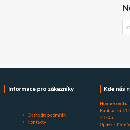
N
Informace pro zákazníky
Kde nás n
Home-comfort
Ratibořská 11
Obchodní podmínky
74705
Kontakty
Opava - Kateři