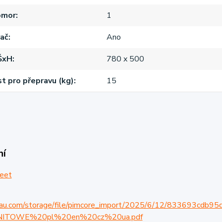
omor
1
ač
Ano
ŠxH
780 x 500
 pro přepravu (kg)
15
ní
eet
rnau.com/storage/file/pimcore_import/2025/6/12/833693c
ITOWE%20pl%20en%20cz%20ua.pdf