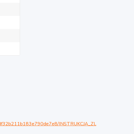
db95df32b211b183e790de7e8/INSTRUKCJA_ZL