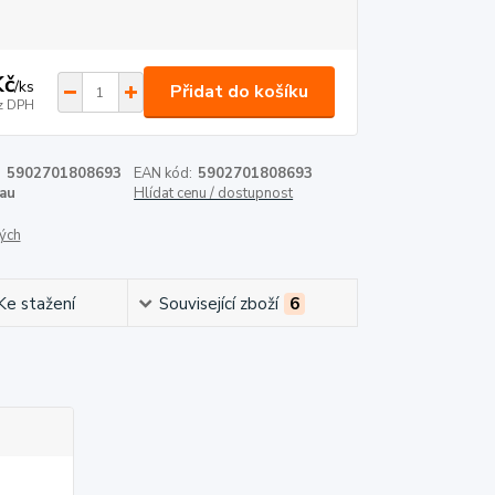
Kč
/
ks
Přidat do košíku
z DPH
:
5902701808693
EAN kód:
5902701808693
au
Hlídat cenu / dostupnost
ých
Ke stažení
Související zboží
6