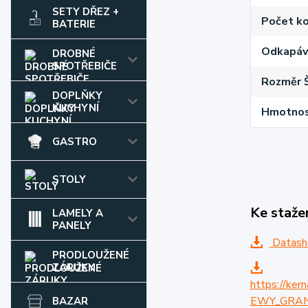
SETY DŘEZ +
Počet k
BATERIE
Odkapáv
DROBNÉ
SPOTŘEBIČE
Rozměr 
DOPLŇKY
KUCHYNÍ
Hmotnost
GASTRO
STOLY
Ke staže
LAMELY A
PANELY
Datash
PRODLOUŽENÉ
ZÁRUKY
https://ke
EWY_GRAN
BAZAR