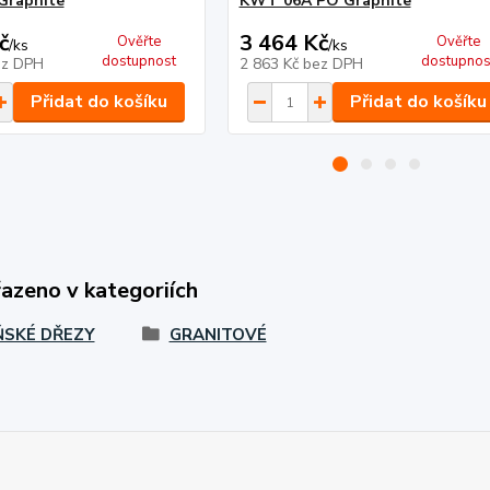
Graphite
KWT 06A PO Graphite
č
3 464 Kč
Ověřte
Ověřte
/
ks
/
ks
dostupnost
dostupnos
ez DPH
2 863 Kč
bez DPH
Přidat do košíku
Přidat do košíku
řazeno v kategoriích
SKÉ DŘEZY
GRANITOVÉ