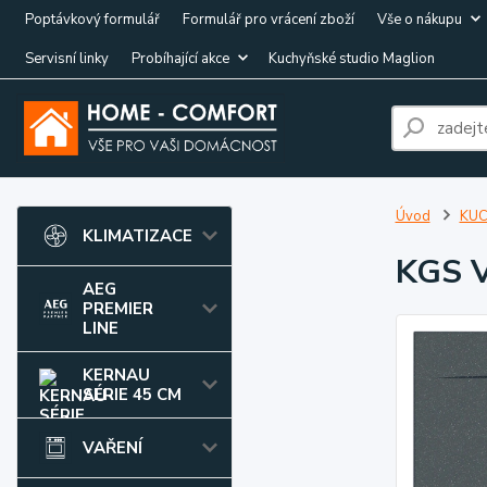
Poptávkový formulář
Formulář pro vrácení zboží
Vše o nákupu
Servisní linky
Probíhající akce
Kuchyňské studio Maglion
Úvod
KUC
KLIMATIZACE
KGS V
AEG
PREMIER
LINE
KERNAU
SÉRIE 45 CM
VAŘENÍ