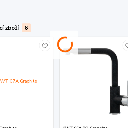
cí zboží
6