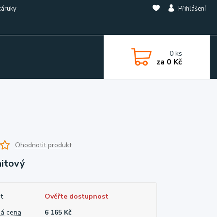
záruky
Přihlášení
0
ks
za
0 Kč
Ohodnotit produkt
nitový
t
Ověřte dostupnost
á cena
6 165 Kč