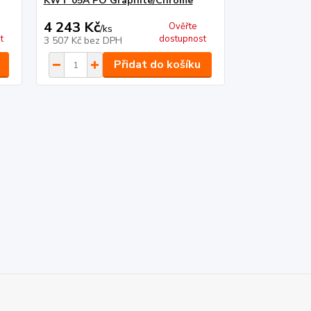
KWT 05A PO Graphite/Chrome
KWT 36.1 PO
4 243 Kč
3 534 Kč
Ověřte
/
ks
/
k
t
dostupnost
3 507 Kč
bez DPH
2 921 Kč
bez 
Přidat do košíku