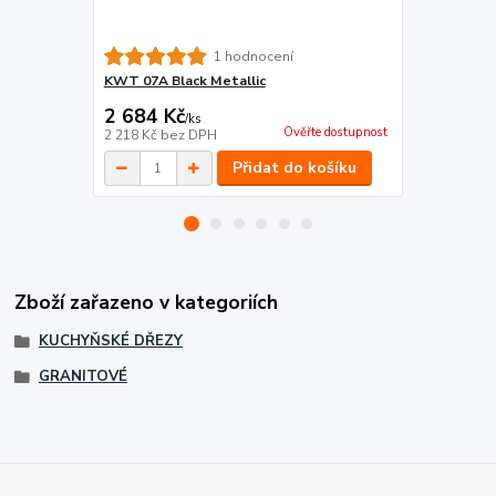
KWT 06A PO 
1 hodnocení
KWT 07A Black Metallic
2 684 Kč
3 464 Kč
/
ks
Ověřte dostupnost
2 218 Kč
bez DPH
2 863 Kč
bez
Přidat do košíku
Zboží zařazeno v kategoriích
KUCHYŇSKÉ DŘEZY
GRANITOVÉ