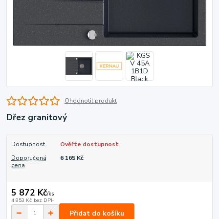
Ohodnotit produkt
Dřez granitový
Dostupnost
Ověřte dostupnost
Doporučená
6 165 Kč
cena
5 872 Kč
/
ks
4 853 Kč
bez DPH
Přidat do košíku