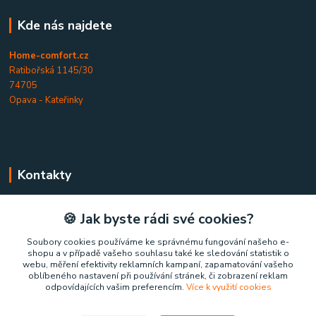
Kde nás najdete
Home-comfort.cz
Ratibořská 1145/30
74705
Opava - Kateřinky
Kontakty
Home-comfort.cz
🍪 Jak byste rádi své cookies?
+420 777 852 326
Soubory cookies používáme ke správnému fungování našeho e-
shopu a v případě vašeho souhlasu také ke sledování statistik o
(Po-Pá, 9-17 hod.)
webu, měření efektivity reklamních kampaní, zapamatování vašeho
oblíbeného nastavení při používání stránek, či zobrazení reklam
home-comfort@home-comfort.cz
odpovídajících vašim preferencím.
Více k využití cookies