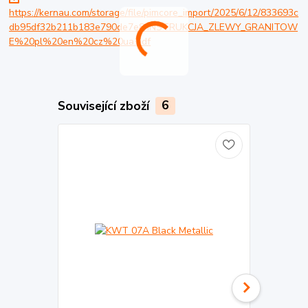
https://kernau.com/storage/file/pimcore_import/2025/6/12/833693c
db95df32b211b183e790de7e8/INSTRUKCJA_ZLEWY_GRANITOW
E%20pl%20en%20cz%20ua.pdf
Související zboží
6