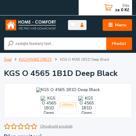
0
ks
za
0 Kč
Menu
Hledat
Úvod
KUCHYŇSKÉ DŘEZY
KGS O 4565 1B1D Deep Black
KGS O 4565 1B1D Deep Black
Ohodnotit produkt