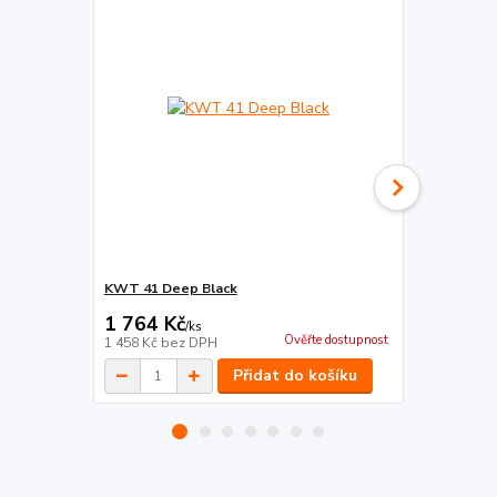
KWT 41 Deep Black
KWT 07A De
1 764 Kč
2 755 Kč
/
ks
Ověřte dostupnost
1 458 Kč
bez DPH
2 277 Kč
bez
Přidat do košíku