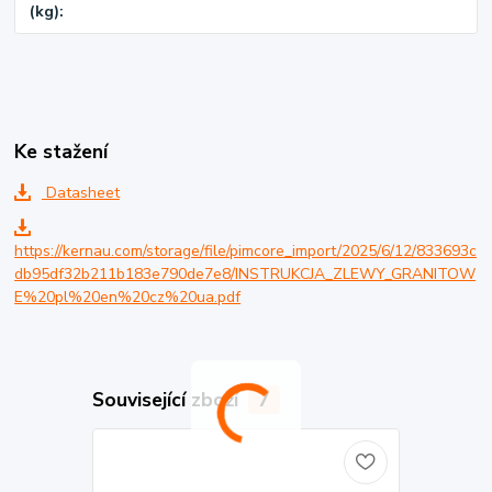
(kg)
Ke stažení
Datasheet
https://kernau.com/storage/file/pimcore_import/2025/6/12/833693c
db95df32b211b183e790de7e8/INSTRUKCJA_ZLEWY_GRANITOW
E%20pl%20en%20cz%20ua.pdf
Související zboží
7