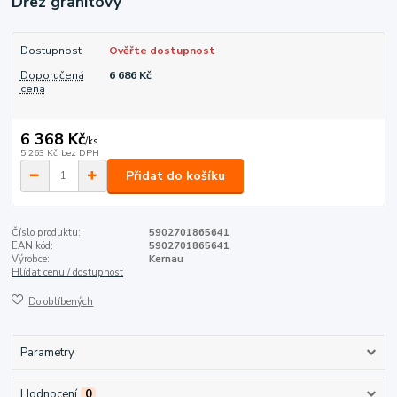
Dřez granitový
Dostupnost
Ověřte dostupnost
Doporučená
6 686 Kč
cena
6 368 Kč
/
ks
5 263 Kč
bez DPH
Přidat do košíku
Číslo produktu:
5902701865641
EAN kód:
5902701865641
Výrobce:
Kernau
Hlídat cenu / dostupnost
Do oblíbených
Parametry
Hodnocení
0