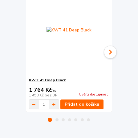
KWT 41 Deep Black
KWT 07A De
1 764 Kč
2 755 Kč
/
ks
Ověřte dostupnost
1 458 Kč
bez DPH
2 277 Kč
bez
Přidat do košíku