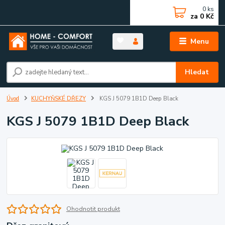
0
ks
za
0 Kč
Menu
Hledat
Úvod
KUCHYŇSKÉ DŘEZY
KGS J 5079 1B1D Deep Black
KGS J 5079 1B1D Deep Black
Ohodnotit produkt