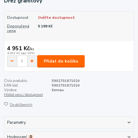
Dřez granitový
Dostupnost
Ověřte dostupnost
Doporučená
5 199 Kč
cena
4 951 Kč
/
ks
4 092 Kč
bez DPH
Přidat do košíku
Číslo produktu:
5902701871024
EAN kód:
5902701871024
Výrobce:
Kernau
Hlídat cenu / dostupnost
Do oblíbených
Parametry
Hodnocení
0