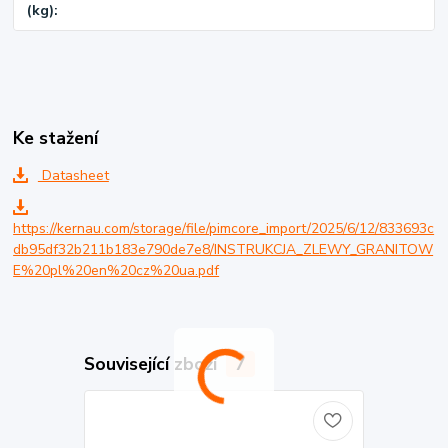
(kg)
Ke stažení
Datasheet
https://kernau.com/storage/file/pimcore_import/2025/6/12/833693c
db95df32b211b183e790de7e8/INSTRUKCJA_ZLEWY_GRANITOW
E%20pl%20en%20cz%20ua.pdf
Související zboží
7