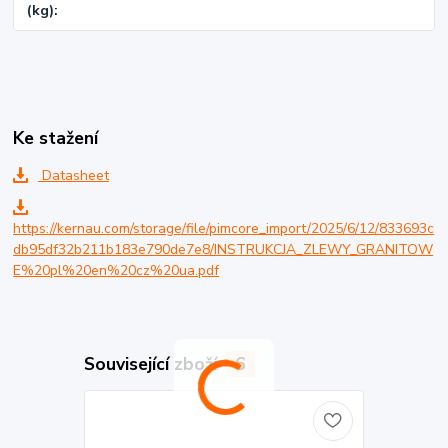
(kg)
Ke stažení
Datasheet
https://kernau.com/storage/file/pimcore_import/2025/6/12/833693c
db95df32b211b183e790de7e8/INSTRUKCJA_ZLEWY_GRANITOW
E%20pl%20en%20cz%20ua.pdf
Související zboží
6