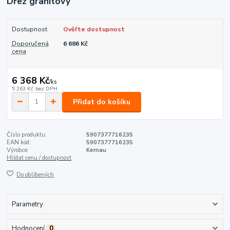
Dřez granitový
Dostupnost
Ověřte dostupnost
Doporučená
6 686 Kč
cena
6 368 Kč
/
ks
5 263 Kč
bez DPH
Přidat do košíku
Číslo produktu:
5907377716235
EAN kód:
5907377716235
Výrobce:
Kernau
Hlídat cenu / dostupnost
Do oblíbených
Parametry
Hodnocení
0