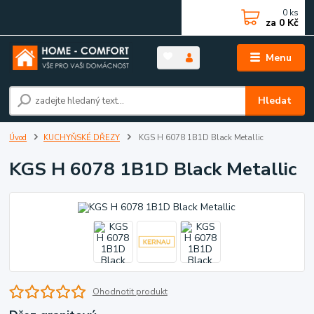
0
ks
za
0 Kč
Menu
Hledat
Úvod
KUCHYŇSKÉ DŘEZY
KGS H 6078 1B1D Black Metallic
KGS H 6078 1B1D Black Metallic
Ohodnotit produkt