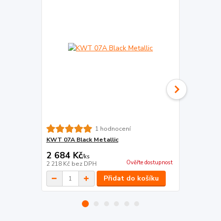
KWT 06A PO 
1 hodnocení
KWT 07A Black Metallic
2 684 Kč
3 464 Kč
/
ks
Ověřte dostupnost
2 218 Kč
bez DPH
2 863 Kč
bez
Přidat do košíku