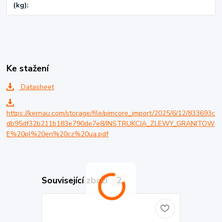
(kg)
Ke stažení
Datasheet
https://kernau.com/storage/file/pimcore_import/2025/6/12/833693c
db95df32b211b183e790de7e8/INSTRUKCJA_ZLEWY_GRANITOW
E%20pl%20en%20cz%20ua.pdf
Související zboží
2