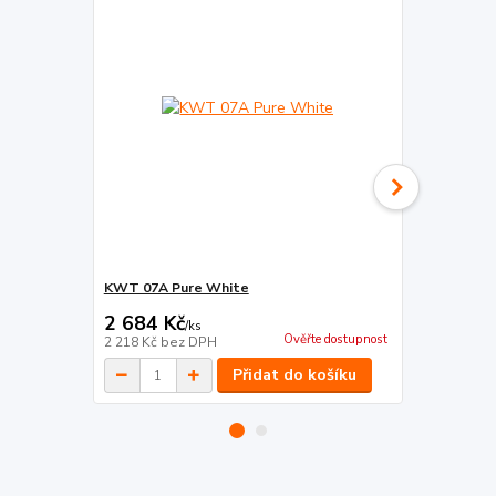
KWT 07A Pure White
KWT 06A PO
2 684 Kč
3 464 Kč
/
ks
Ověřte dostupnost
2 218 Kč
bez DPH
2 863 Kč
bez
Přidat do košíku