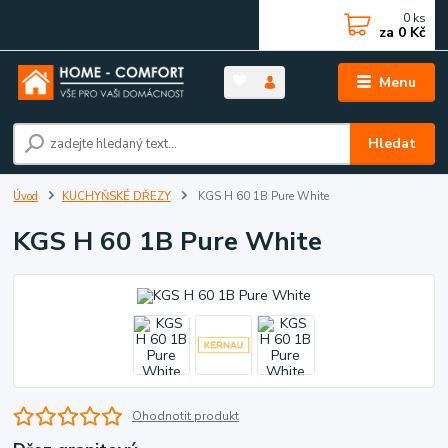
0
ks
za
0 Kč
Menu
Hledat
Úvod
KUCHYŇSKÉ DŘEZY
KGS H 60 1B Pure White
KGS H 60 1B Pure White
Ohodnotit produkt