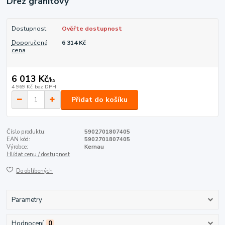
Dřez granitový
Dostupnost
Ověřte dostupnost
Doporučená
6 314 Kč
cena
6 013 Kč
/
ks
4 969 Kč
bez DPH
Přidat do košíku
Číslo produktu:
5902701807405
EAN kód:
5902701807405
Výrobce:
Kernau
Hlídat cenu / dostupnost
Do oblíbených
Parametry
Hodnocení
0