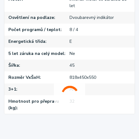
let
Osvětlení na podlaze
Dvoubarevný indikátor
Počet programů / teplot
8 / 4
Energetická třída
E
5 let záruka na celý model
Ne
Šířka
45
Rozměr VxŠxH
818x450x550
3+1
Ano
Hmotnost pro přepravu
32
(kg)