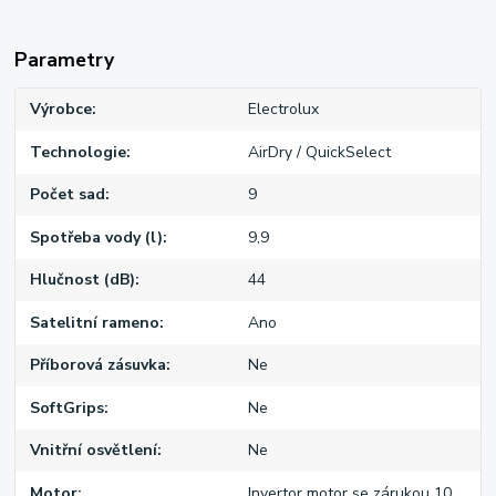
Parametry
Výrobce
Electrolux
Technologie
AirDry / QuickSelect
Počet sad
9
Spotřeba vody (l)
9,9
Hlučnost (dB)
44
Satelitní rameno
Ano
Příborová zásuvka
Ne
SoftGrips
Ne
Vnitřní osvětlení
Ne
Motor
Invertor motor se zárukou 10