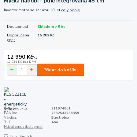
Myčka nádobí - plně integrovaná 45 cm
Invertor motor se zárukou 10 let
celý popis
Dostupnost
Skladem > 5 ks
Doporučená
15 282 Kč
cena
12 990 Kč
/
ks
10 736 Kč
bez DPH
Přidat do košíku
Číslo produktu:
911074061
EAN kód:
7332543738359
Výrobce:
Electrolux
3+1:
Ano
Hlídat cenu / dostupnost
Do oblíbených