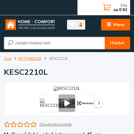
0
ks
za
0 Kč
Menu
Hledat
Úvod
MYTÍ NÁDOBÍ
KESC2210L
KESC2210L
Ohodnotit produkt