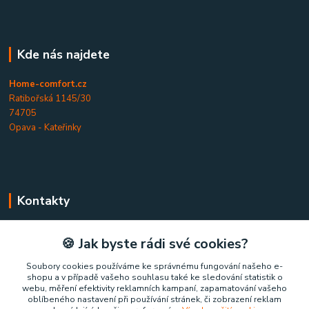
Kde nás najdete
Home-comfort.cz
Ratibořská 1145/30
74705
Opava - Kateřinky
Kontakty
Home-comfort.cz
🍪 Jak byste rádi své cookies?
+420 777 852 326
Soubory cookies používáme ke správnému fungování našeho e-
shopu a v případě vašeho souhlasu také ke sledování statistik o
(Po-Pá, 9-17 hod.)
webu, měření efektivity reklamních kampaní, zapamatování vašeho
oblíbeného nastavení při používání stránek, či zobrazení reklam
home-comfort@home-comfort.cz