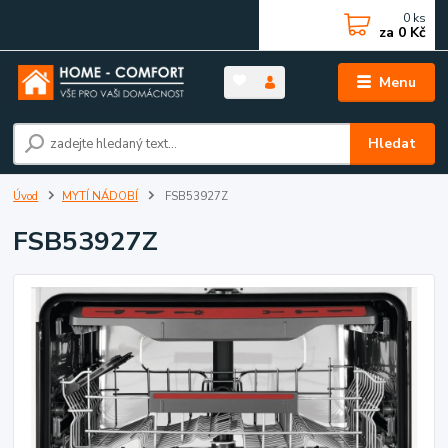
0
ks
za
0 Kč
Menu
Hledat
Úvod
MYTÍ NÁDOBÍ
FSB53927Z
FSB53927Z