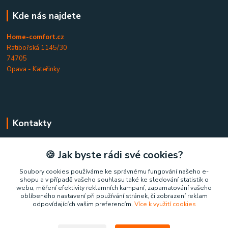
Kde nás najdete
Home-comfort.cz
Ratibořská 1145/30
74705
Opava - Kateřinky
Kontakty
Home-comfort.cz
🍪 Jak byste rádi své cookies?
+420 777 852 326
Soubory cookies používáme ke správnému fungování našeho e-
shopu a v případě vašeho souhlasu také ke sledování statistik o
(Po-Pá, 9-17 hod.)
webu, měření efektivity reklamních kampaní, zapamatování vašeho
oblíbeného nastavení při používání stránek, či zobrazení reklam
home-comfort@home-comfort.cz
odpovídajících vašim preferencím.
Více k využití cookies