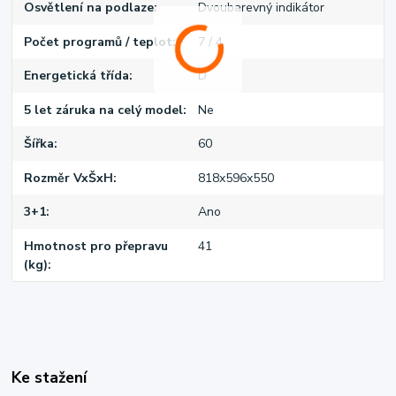
Osvětlení na podlaze
Dvoubarevný indikátor
Počet programů / teplot
7 / 4
Energetická třída
D
5 let záruka na celý model
Ne
Šířka
60
Rozměr VxŠxH
818x596x550
3+1
Ano
Hmotnost pro přepravu
41
(kg)
Ke stažení