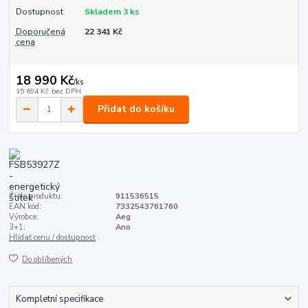
Dostupnost
Skladem 3 ks
Doporučená
22 341 Kč
cena
18 990 Kč
/
ks
15 694 Kč
bez DPH
Přidat do košíku
Číslo produktu:
911536515
EAN kód:
7332543761760
Výrobce:
Aeg
3+1:
Ano
Hlídat cenu / dostupnost
Do oblíbených
Kompletní specifikace