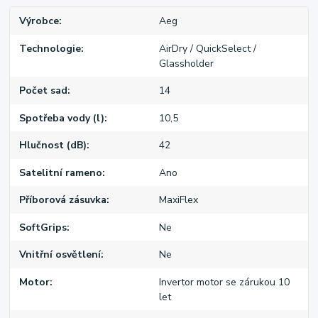
Výrobce
Aeg
Technologie
AirDry / QuickSelect /
Glassholder
Počet sad
14
Spotřeba vody (l)
10,5
Hlučnost (dB)
42
Satelitní rameno
Ano
Příborová zásuvka
MaxiFlex
SoftGrips
Ne
Vnitřní osvětlení
Ne
Motor
Invertor motor se zárukou 10
let