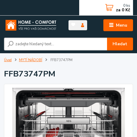
0
ks
za
0 Kč
Menu
Hledat
Úvod
MYTÍ NÁDOBÍ
FFB73747PM
FFB73747PM