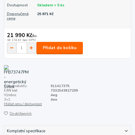
Dostupnost
Skladem > 5 ks
Doporučená
25 871 Kč
cena
21 990 Kč
/
ks
18 174 Kč
bez DPH
Přidat do košíku
Číslo produktu:
911417375
EAN kód:
7332543827299
Výrobce:
Aeg
3+1:
Ano
Hlídat cenu / dostupnost
Do oblíbených
Kompletní specifikace