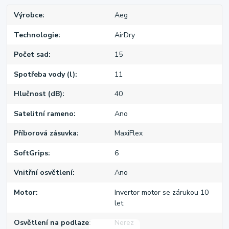
Výrobce
Aeg
Technologie
AirDry
Počet sad
15
Spotřeba vody (l)
11
Hlučnost (dB)
40
Satelitní rameno
Ano
Příborová zásuvka
MaxiFlex
SoftGrips
6
Vnitřní osvětlení
Ano
Motor
Invertor motor se zárukou 10
let
Osvětlení na podlaze
Nerez