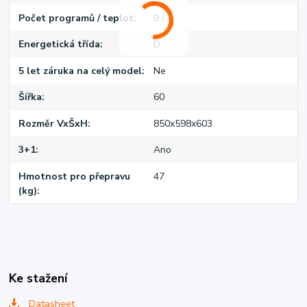
Počet programů / teplot
9 / 4
Energetická třída
D
5 let záruka na celý model
Ne
Šířka
60
Rozměr VxŠxH
850x598x603
3+1
Ano
Hmotnost pro přepravu
47
(kg)
Ke stažení
Datasheet