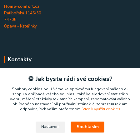
Home-comfort.cz
Ratibořská 1145/30
74705
Opava - Kateřinky
Kontakty
Home-comfort.cz
🍪 Jak byste rádi své cookies?
+420 777 852 326
Soubory cookies používáme ke správnému fungování našeho e-
shopu a v případě vašeho souhlasu také ke sledování statistik o
(Po-Pá, 9-17 hod.)
webu, měření efektivity reklamních kampaní, zapamatování vašeho
oblíbeného nastavení při používání stránek, či zobrazení reklam
home-comfort@home-comfort.cz
odpovídajících vašim preferencím.
Více k využití cookies
Souhlasím
Nastavení