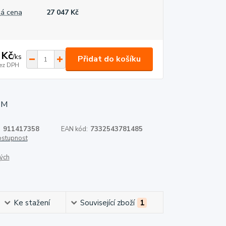
á cena
27 047 Kč
 Kč
/
ks
Přidat do košíku
ez DPH
:
911417358
EAN kód:
7332543781485
dostupnost
ých
Ke stažení
Související zboží
1