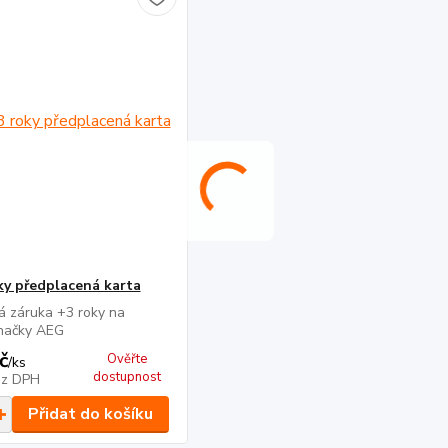
ky předplacená karta
á záruka +3 roky na
značky AEG
č
Ověřte
/
ks
dostupnost
ez DPH
Přidat do košíku