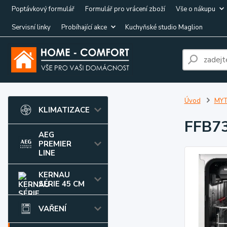
Poptávkový formulář
Formulář pro vrácení zboží
Vše o nákupu
Servisní linky
Probíhající akce
Kuchyňské studio Maglion
Úvod
MYT
KLIMATIZACE
FFB7
AEG
PREMIER
LINE
KERNAU
SÉRIE 45 CM
VAŘENÍ