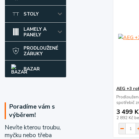
STOLY
LAMELY A
PANELY
PRODLOUŽENÉ
ZÁRUKY
BAZAR
AEG +3 ro
Prodloužen
spotřebič 
Poradíme vám s
3 499 K
výběrem!
2 892 Kč
b
Nevíte kterou troubu,
myčku nebo třeba