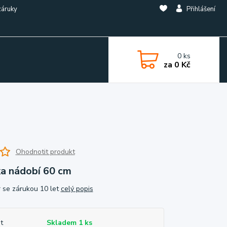
záruky
Přihlášení
0
ks
za
0 Kč
Ohodnotit produkt
ka nádobí 60 cm
r se zárukou 10 let
celý popis
t
Skladem 1 ks