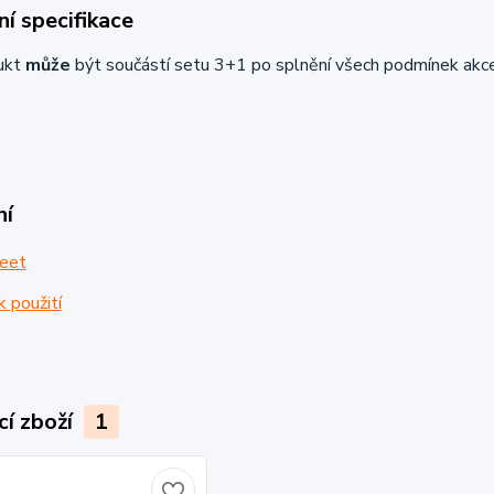
í specifikace
ukt
může
být součástí setu 3+1 po splnění všech podmínek akc
ní
eet
 použití
cí zboží
1