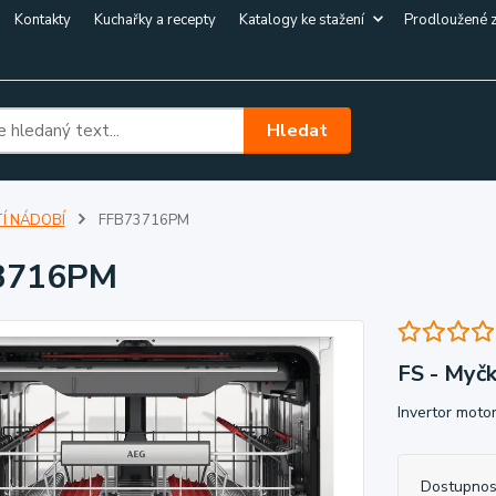
Kontakty
Kuchařky a recepty
Katalogy ke stažení
Prodloužené 
Hledat
Í NÁDOBÍ
FFB73716PM
3716PM
FS - Myč
Invertor moto
Dostupnos