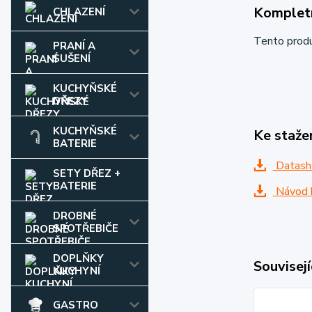
Kompletn
CHLAZENÍ
Tento prod
PRANÍ A
SUŠENÍ
KUCHYŇSKÉ
DŘEZY
KUCHYŇSKÉ
Ke staže
BATERIE
Datash
SETY DŘEZ +
BATERIE
Návod k
DROBNÉ
SPOTŘEBIČE
DOPLŇKY
Souvisejí
KUCHYNÍ
GASTRO