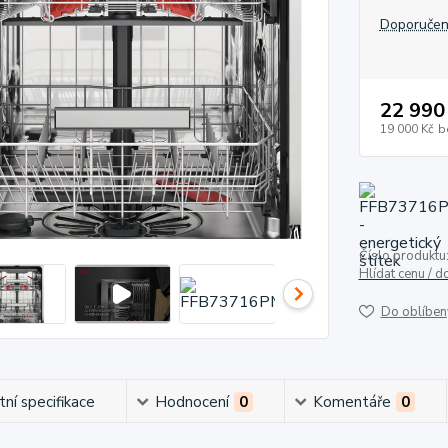
Doporučen
22 990
19 000 Kč
b
Číslo produktu
Hlídat cenu / 
Do oblíben
ní specifikace
Hodnocení
0
Komentáře
0