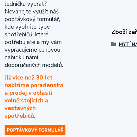
ledničku vybrat?
Neváhejte využít náš
poptávkový formulář,
kde vyplníte typy
Zboží za
spotřebičů, které
potřebujete a my vám
MYTÍ N
vypracujeme cenovou
nabídku námi
doporučených modelů.
Již více než 30 let
nabízíme poradenství
a prodej v oblasti
volně stojících a
vestavných
spotřebičů.