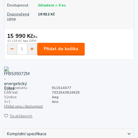
Dostupnost
Skladem > 5 ks
Doporučená
18 812 Kč
cena
15 990 Kč
/
ks
13 215 Kč
bez DPH
Přidat do košíku
Číslo produktu:
911514077
EAN kód:
7332543824625
Výrobce:
Aeg
3+1:
Ano
Hlídat cenu / dostupnost
Do oblíbených
Kompletní specifikace