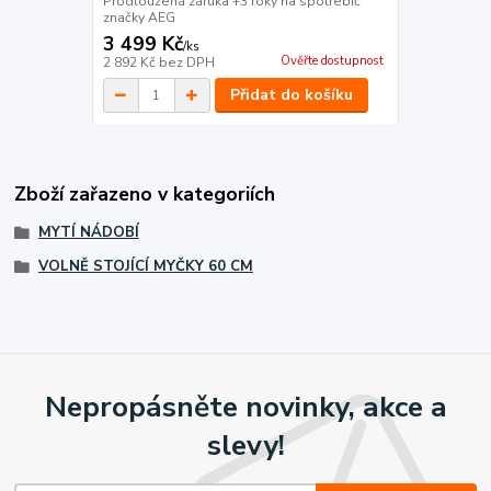
Prodloužená záruka +3 roky na spotřebič
značky AEG
3 499 Kč
/
ks
Ověřte dostupnost
2 892 Kč
bez DPH
Přidat do košíku
Zboží zařazeno v kategoriích
MYTÍ NÁDOBÍ
VOLNĚ STOJÍCÍ MYČKY 60 CM
Nepropásněte novinky, akce a
slevy!