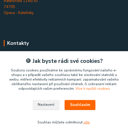
Ratibořská 1145/30
74705
Opava - Kateřinky
Kontakty
Home-comfort.cz
🍪 Jak byste rádi své cookies?
+420 777 852 326
Soubory cookies používáme ke správnému fungování našeho e-
shopu a v případě vašeho souhlasu také ke sledování statistik o
(Po-Pá, 9-17 hod.)
webu, měření efektivity reklamních kampaní, zapamatování vašeho
oblíbeného nastavení při používání stránek, či zobrazení reklam
home-comfort@home-comfort.cz
odpovídajících vašim preferencím.
Více k využití cookies
Souhlasím
Nastavení
Souhlas můžete odmítnout
zde
.
Vytvořeno na
Eshop-rychle.cz