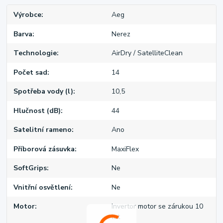
Výrobce
Aeg
Barva
Nerez
Technologie
AirDry / SatelliteClean
Počet sad
14
Spotřeba vody (l)
10,5
Hlučnost (dB)
44
Satelitní rameno
Ano
Příborová zásuvka
MaxiFlex
SoftGrips
Ne
Vnitřní osvětlení
Ne
Motor
Invertor motor se zárukou 10
let