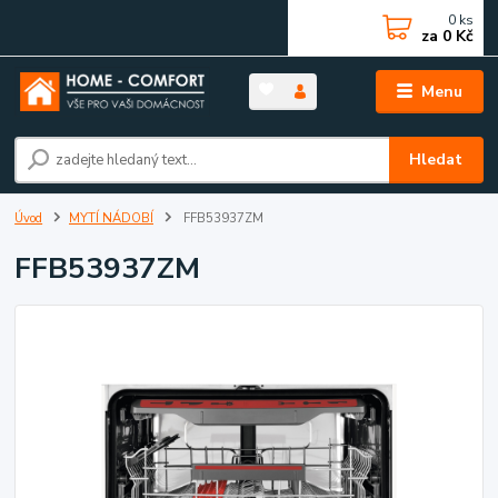
0
ks
za
0 Kč
Menu
Hledat
Úvod
MYTÍ NÁDOBÍ
FFB53937ZM
FFB53937ZM