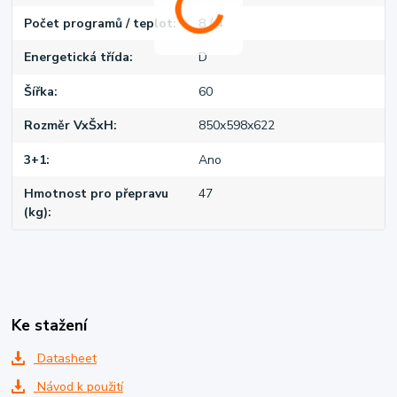
Počet programů / teplot
8 / 4
Energetická třída
D
Šířka
60
Rozměr VxŠxH
850x598x622
3+1
Ano
Hmotnost pro přepravu
47
(kg)
Ke stažení
Datasheet
Návod k použití